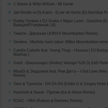
J. Balvin & Willy William - Mi Gente
08
Jah Khalib vs Dj-Katch - Если чё Horns (Dj-NonStop P
09
Daddy Yankee x DJ Snake x Major Lazer - Gasolina (D
10
Badaytoff Partybreak 18)
Тимати - Дерзская (JONVS Moombahton Remix)
11
Serebro - Mezhdy nami lubov' (Mikis Moombahton remi
12
Camila Cabello feat. Young Thug – Havana ( DJ Badayt
13
Mashup )
Хлеб - Шашлындос (Andrey Vertuga %26 Dj ZeD Rebo
14
MiyaGi & Эндшпиль feat. Рем Дигга – I Got Love (Alex 
15
Remix)
Tanir & Tyomcha - DA DA DA (Eddie G & Sergey Hobs 
16
HammAli & Navai - Прятки (Ice & Nitrex Remix)
17
RSAC - NBA (Rakurs & Ramirez Remix)
18