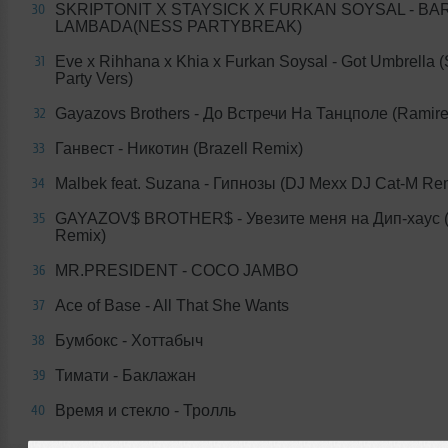
SKRIPTONIT X STAYSICK X FURKAN SOYSAL - BA
30
LAMBADA(NESS PARTYBREAK)
Eve x Rihhana x Khia x Furkan Soysal - Got Umbrella
31
Party Vers)
Gayazovs Brothers - До Встречи На Танцполе (Ramir
32
Ганвест - Никотин (Brazell Remix)
33
Malbek feat. Suzana - Гипнозы (DJ Mexx DJ Cat-M Re
34
GAYAZOV$ BROTHER$ - Увезите меня на Дип-хаус 
35
Remix)
MR.PRESIDENT - COCO JAMBO
36
Ace of Base - All That She Wants
37
Бумбокс - Хоттабыч
38
Тимати - Баклажан
39
Время и стекло - Тролль
40