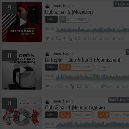
МИКСЫ И 
Denis Repin
9
Club & bar 6 (Muzvizor)
Микс
6
Club/Dance
00:00
</>
88
59:13
716
М
Denis Repin
11
DJ Repin - Club & bar 3 (Popmission)
Микс
3
Club/Dance
Trap
00:00
</>
202
50:07
1397
DANCE-POP, 
Denis Repin
8
Club & bar 4 (Неновогодний)
Микс
3
3
Club/Dance
Dance-Pop
00:00