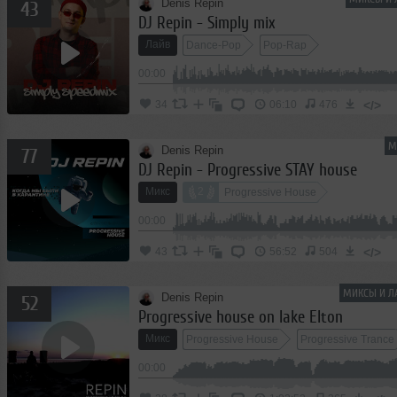
Denis Repin
43
DJ Repin - Simply mix
Лайв
Dance-Pop
Pop-Rap
00:00
</>
34
06:10
476
М
Denis Repin
77
DJ Repin - Progressive STAY house
Микс
2
Progressive House
00:00
</>
43
56:52
504
МИКСЫ И Л
Denis Repin
52
Progressive house on lake Elton
Микс
Progressive House
Progressive Trance
00:00