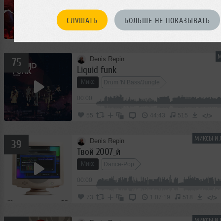
Микс
Dance-Pop
00:00
СЛУШАТЬ
БОЛЬШЕ НЕ ПОКАЗЫВАТЬ
</>
126
1:45:11
872
М
Denis Repin
75
Liquid funk
Микс
Drum 'N Bass/Jungle
00:00
</>
55
44:43
515
МИКСЫ И 
Denis Repin
39
Твой 2007_й
Микс
Dance-Pop
00:00
</>
73
1:07:19
518
МИКСЫ И 