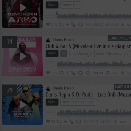
Микс
Dance-Pop
00:00
</
175
1:09:12
1081
CLUB/DANCE, 
Denis Repin
14
Club & bar 5 (Muzvizor live mix + playlist
Микс
4
Club/Dance
Drum 'N Bass/Jungle
00:00
</
171
1:00:08
2943
МИКСЫ И 
Denis Repin
29
Denis Repin & DJ Rude - Live DnB (Muzvi
Микс
Drum 'N Bass/Jungle
00:00
</>
52
47:42
569