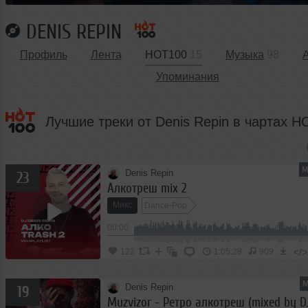
DENIS REPIN
Профиль
Лента
HOT100
15
Музыка
98
Упоминания
Лучшие треки от Denis Repin в чартах 
М
Denis Repin
23
Алкотреш mix 2
Микс
Dance-Pop
00:00
</>
122
1:05:28
909
М
Denis Repin
19
Muzvizor - Ретро алкотреш (mixed by D