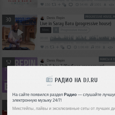
</>
150
54:46
1001
PROGRESSIVE HOUSE, 
Denis Repin
30
Live in Saray Batu (progressive house)
Микс
8
Progressive House
00:00
</>
25
1:06:48
359
МИКСЫ И Л
Denis Repin
52
Club & bar 2 (Клубная коммерция)
Микс
14
Club/Dance
Trap
Reggaeton
РАДИО НА DJ.RU
00:00
</
145
1:13:04
1010
На сайте появился раздел
Радио
— слушайте лучшу
электронную музыку 24/7!
МИКСЫ И 
Denis Repin
16
DJ Repin - Muzvizor (Event prime Time m
Микстейпы, лайвы и эксклюзивные сеты от лучших д