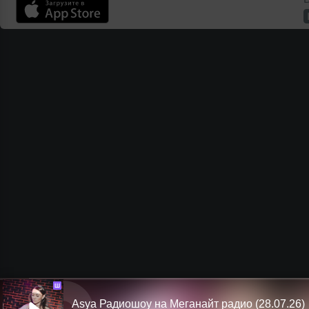
Ш
Asya Радиошоу на Меганайт радио (28.07.26)