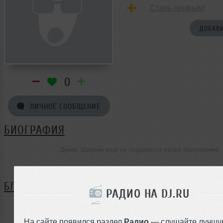
Стань первым!
ДОБАВИ
0
ЛИЧНОЕ СООБЩЕНИЕ
БИОГРАФИЯ
Денис Ширкин ещё не поделился своей биографией
БЛОГ
РАДИО НА DJ.RU
Нет записей в блоге
На сайте появился раздел
Радио
— слушайте лучшу