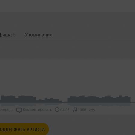
фиша
5
Упоминания
очередь
Комментировать
</>
04:05
1068
ОДДЕРЖАТЬ АРТИСТА