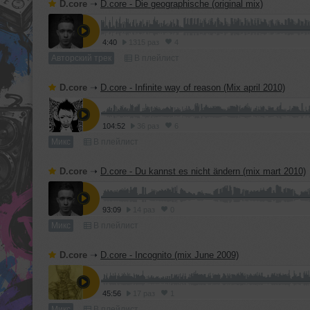
D.core
➝
D.core - Die geographische (original mix)
4:40
1315 раз
4
Авторский трек
В плейлист
D.core
➝
D.core - Infinite way of reason (Mix april 2010)
104:52
36 раз
6
Микс
В плейлист
D.core
➝
D.core - Du kannst es nicht ändern (mix mart 2010)
93:09
14 раз
0
Микс
В плейлист
D.core
➝
D.core - Incognito (mix June 2009)
45:56
17 раз
1
Микс
В плейлист