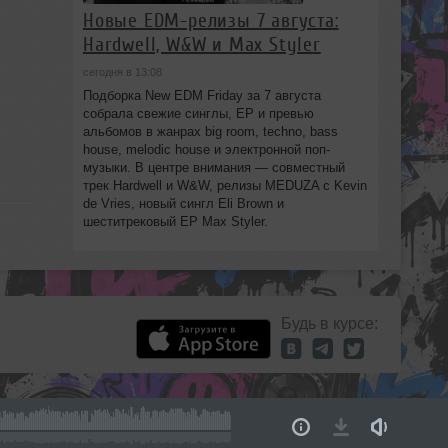
Новые EDM-релизы 7 августа:
Hardwell, W&W и Max Styler
сегодня в 13:08
Подборка New EDM Friday за 7 августа
собрала свежие синглы, EP и превью
альбомов в жанрах big room, techno, bass
house, melodic house и электронной поп-
музыки. В центре внимания — совместный
трек Hardwell и W&W, релизы MEDUZA с Kevin
de Vries, новый сингл Eli Brown и
шеститрековый EP Max Styler.
Будь в курсе: