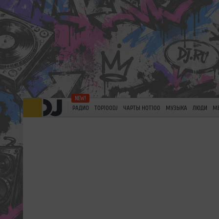
РАДИО
TOP100DJ
ЧАРТЫ HOT100
МУЗЫКА
ЛЮДИ
М