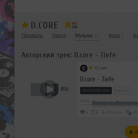
D.CORE
Профиль
Лента
Музыка
21
Фото
1
А
Авторский трек: D.core - Tiefe
D.core
D.core - Tiefe
Авторский трек
Big Beat
00:00
В 
4
Добавить
П