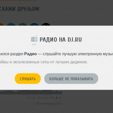
СКАЖИ ДРУЗЬЯМ
РАДИО НА DJ.RU
Стиль:
Big Beat
Добавлен: 14 октября 2010, 1
вился раздел
Радио
— слушайте лучшую электронную музык
Tech House
айвы и эксклюзивные сеты от лучших диджеев.
59 MB, 320 kbps MP3
82
12 марта 2011
СЛУШАТЬ
БОЛЬШЕ НЕ ПОКАЗЫВАТЬ
010)
Minimal Techno
60 MB, 320 kbps MP3
80
20 сентября 2010