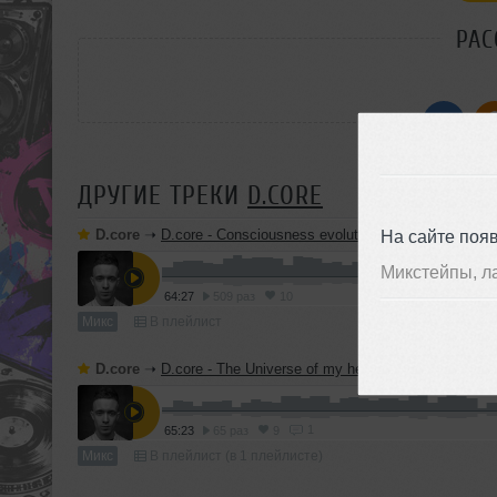
РАС
ДРУГИЕ ТРЕКИ
D.CORE
D.core
➝
D.core - Consciousness evolution ( mix feb 2011 )
На сайте поя
Микстейпы, л
64:27
509 раз
10
Микс
В плейлист
D.core
➝
D.core - The Universe of my head (mix september 2
1
65:23
65 раз
9
Микс
В плейлист (в 1 плейлисте)