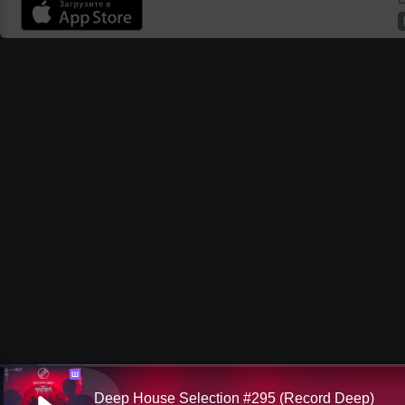
Ш
Deep House Selection #295 (Record Deep)