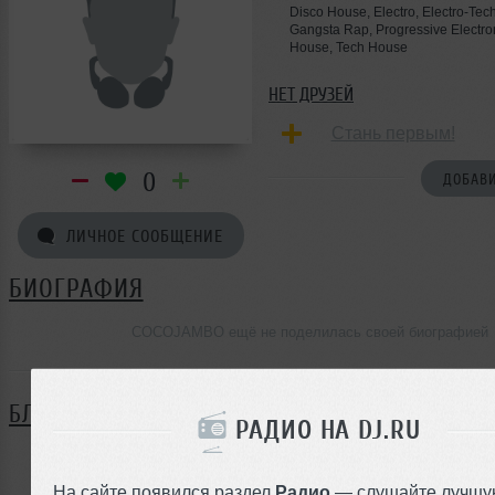
Disco House, Electro, Electro-Tech
Gangsta Rap, Progressive Electro
House, Tech House
НЕТ ДРУЗЕЙ
Стань первым!
0
ДОБАВИ
ЛИЧНОЕ СООБЩЕНИЕ
БИОГРАФИЯ
COCOJAMBO ещё не поделилась своей биографией
БЛОГ
РАДИО НА DJ.RU
Нет записей в блоге
На сайте появился раздел
Радио
— слушайте лучшу