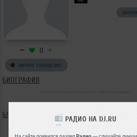
ДОБАВИ
0
ЛИЧНОЕ СООБЩЕНИЕ
БИОГРАФИЯ
Cmax Ford ещё не поделился своей биографией
БЛОГ
РАДИО НА DJ.RU
Нет записей в блоге
На сайте появился раздел
Радио
— слушайте лучшу