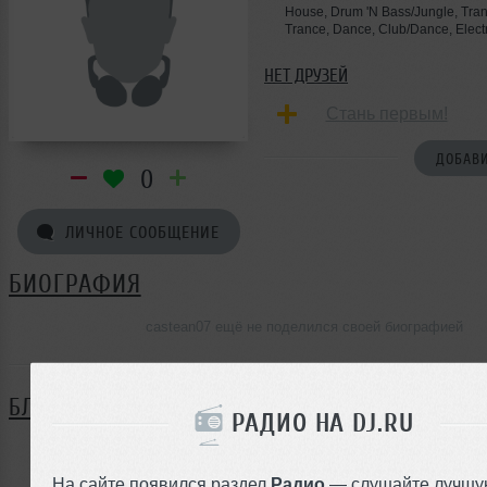
House, Drum 'N Bass/Jungle, Tran
Trance, Dance, Club/Dance, Elec
НЕТ ДРУЗЕЙ
Стань первым!
ДОБАВИ
0
ЛИЧНОЕ СООБЩЕНИЕ
БИОГРАФИЯ
castean07 ещё не поделился своей биографией
БЛОГ
РАДИО НА DJ.RU
Нет записей в блоге
На сайте появился раздел
Радио
— слушайте лучшу