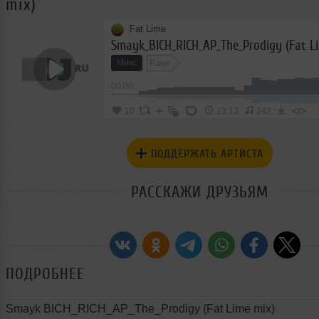
mix)
Fat Lime
Smayk_BICH_RICH_AP_The_Prodigy (Fat L
Микс
Rave
00:00
</>
10
13:13
242
ПОДДЕРЖАТЬ АРТИСТА
РАССКАЖИ ДРУЗЬЯМ
ПОДРОБНЕЕ
Smayk BICH_RICH_AP_The_Prodigy (Fat Lime mix)