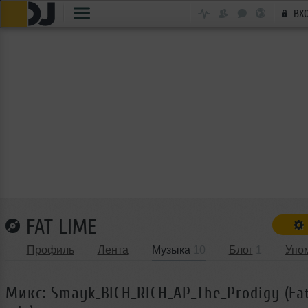
ВХ
FAT LIME
Профиль
Лента
Музыка
10
Блог
1
Упо
Микс: Smayk_BICH_RICH_AP_The_Prodigy (Fa