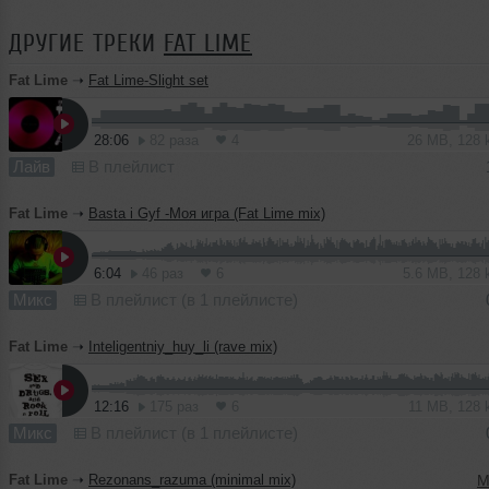
ДРУГИЕ ТРЕКИ
FAT LIME
Fat Lime
➝
Fat Lime-Slight set
28:06
82 раза
4
26 MB, 128
Лайв
В плейлист
Fat Lime
➝
Basta i Gyf -Моя игра (Fat Lime mix)
6:04
46 раз
6
5.6 MB, 128
Микс
В плейлист (в 1 плейлисте)
Fat Lime
➝
Inteligentniy_huy_li (rave mix)
12:16
175 раз
6
11 MB, 128
Микс
В плейлист (в 1 плейлисте)
Fat Lime
➝
Rezonans_razuma (minimal mix)
M