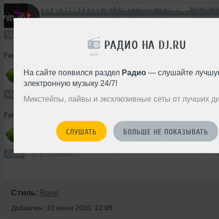
8:29
9 раз
0
7.8 MB, 128
Микс
В плейлист
РАДИО НА DJ.RU
Fat Lime
➝
Rasto_Break mix
На сайте появился раздел
Радио
— слушайте лучшу
6:48
23 раза
1
6.2 MB, 128
электронную музыку 24/7!
Микс
В плейлист
Микстейпы, лайвы и эксклюзивные сеты от лучших д
Fat Lime
➝
Fat_Lime_Live_set
СЛУШАТЬ
БОЛЬШЕ НЕ ПОКАЗЫВАТЬ
98:13
78 раз
3
90 MB, 128
Лайв
В плейлист
Стиль:
Rave
Добавлен: 10 июня 2010, 22:09