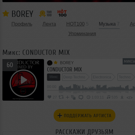
BOREY
Профиль
Лента
HOT100
5
Музыка
7
А
Упоминания
Микс: CONDUCTOR MIX
МИКСЫ
BOREY
60
CONDUCTOR MIX
Микс
Deep Techno
Electronica
Techno
00:00
</>
27
1:03:11
535
ПОДДЕРЖАТЬ АРТИСТА
РАССКАЖИ ДРУЗЬЯМ