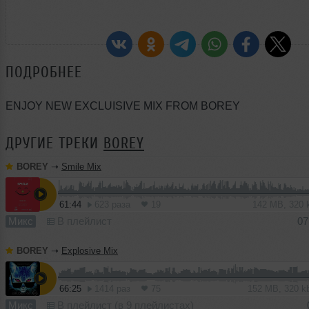
ПОДРОБНЕЕ
ENJOY NEW EXCLUISIVE MIX FROM BOREY
ДРУГИЕ ТРЕКИ
BOREY
BOREY
➝
Smile Mix
61:44
623 раза
19
142 MB, 320
Микс
В плейлист
07
BOREY
➝
Explosive Mix
66:25
1414 раз
75
152 MB, 320 
Микс
В плейлист (в 9 плейлистах)