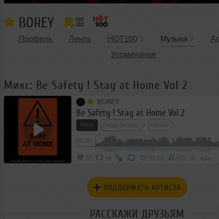
BOREY
Профиль
Лента
HOT100
5
Музыка
7
А
Упоминания
Микс: Be Safety ! Stay at Home Vol 2
BOREY
Be Safety ! Stay at Home Vol 2
Микс
Deep Techno
House
00:00
</>
33
46:01
465
ПОДДЕРЖАТЬ АРТИСТА
РАССКАЖИ ДРУЗЬЯМ