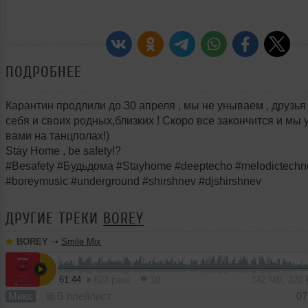
ПОДРОБНЕЕ
Карантин продлили до 30 апреля , мы не унываем , друзья 
себя и своих родных,близких ! Скоро все закончится и мы 
вами на танцполах!)
Stay Home , be safety!?
#Besafety #Будьдома #Stayhome #deeptecho #melodictechn
#boreymusic #underground #shirshnev #djshirshnev
ДРУГИЕ ТРЕКИ
BOREY
BOREY
➝
Smile Mix
61:44
623 раза
19
142 MB, 320
Микс
В плейлист
07