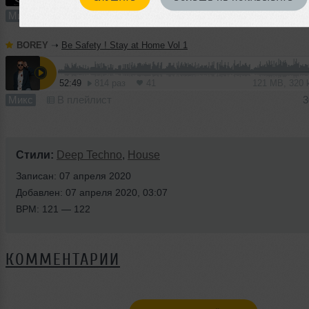
Микс
В плейлист (в 2 плейлистах)
29
BOREY
➝
Be Safety ! Stay at Home Vol 1
52:49
814 раз
41
121 MB, 320
Микс
В плейлист
3
Стили:
Deep Techno
,
House
Записан: 07 апреля 2020
Добавлен: 07 апреля 2020, 03:07
BPM: 121 — 122
КОММЕНТАРИИ