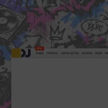
РАДИО
TOP100DJ
ЧАРТЫ HOT100
МУЗЫКА
ЛЮДИ
М