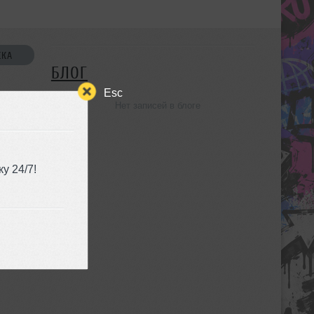
СКА
БЛОГ
Esc
Нет записей в блоге
УЗЬЯ
у 24/7!