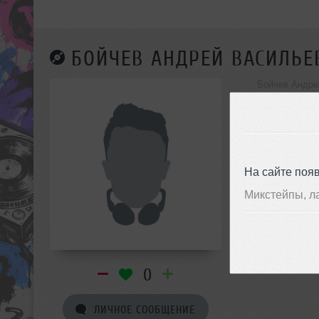
БОЙЧЕВ АНДРЕЙ ВАСИЛЬЕ
Бойчев Андре
инф
Acid House
Acid Jazz, Elec
Psychedelic, Ps
На сайте поя
Techno, Trance
Микстейпы, л
0
ЛИЧНОЕ СООБЩЕНИЕ