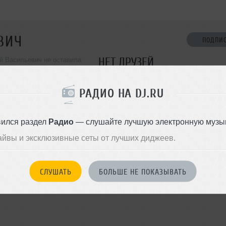
ВИЧ
ПОДПИ
НЕТ ДРУЗЕЙ
й Васильевич не оставила
ормации о себе
Стань первым!
РАДИО НА DJ.RU
ДОБАВИТЬ В ДР
tro, House, Drum 'N Bass/Jungle,
ychedelic/Garage, Tech House,
вился раздел
Радио
— слушайте лучшую электронную музык
айвы и эксклюзивные сеты от лучших диджеев.
СЛУШАТЬ
БОЛЬШЕ НЕ ПОКАЗЫВАТЬ