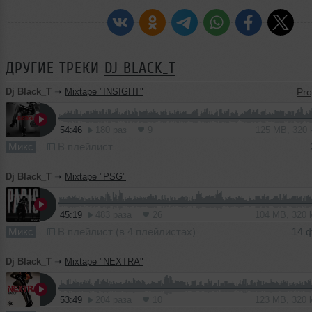
ДРУГИЕ ТРЕКИ
DJ BLACK_T
Dj Black_T
➝
Mixtape "INSIGHT"
54:46
180 раз
9
125 MB, 320
Микс
В плейлист
Dj Black_T
➝
Mixtape "PSG"
45:19
483 раза
26
104 MB, 320
Микс
В плейлист (в 4 плейлистах)
14 
Dj Black_T
➝
Mixtape "NEXTRA"
53:49
204 раза
10
123 MB, 320