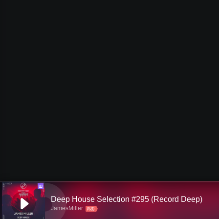
Ш
Deep House Selection #295 (Record Deep)
JamesMiller