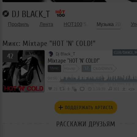
DJ BLACK_T
Профиль
Лента
HOT100
5
Музыка
20
Уп
Микс: Mixtape "HOT 'N' COLD!"
CLUB/DANCE, 
Dj Black_T
42
Mixtape "HOT 'N' COLD!"
Микс
12
House
Club/Dance
00:00
</>
21
1:19:39
301
ПОДДЕРЖАТЬ АРТИСТА
РАССКАЖИ ДРУЗЬЯМ