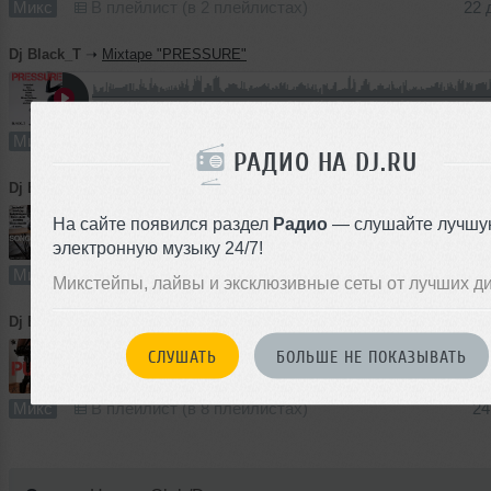
Микс
В плейлист (в 2 плейлистах)
22 
Dj Black_T
➝
Mixtape "PRESSURE"
48:41
224 раза
14
111 MB, 320
Микс
В плейлист (в 1 плейлисте)
08 
РАДИО НА DJ.RU
Dj Black_T
➝
Mixtape "SONG SYSTEM"
На сайте появился раздел
Радио
— слушайте лучшу
электронную музыку 24/7!
44:58
240 раз
14
103 MB, 320
Микс
В плейлист (в 3 плейлистах)
01 
Микстейпы, лайвы и эксклюзивные сеты от лучших д
Dj Black_T
➝
Mixtape "PUMP"
СЛУШАТЬ
БОЛЬШЕ НЕ ПОКАЗЫВАТЬ
68:06
568 раз
56
156 MB, 320
Микс
В плейлист (в 8 плейлистах)
24