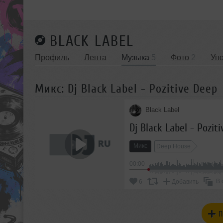
BLACK LABEL
Профиль
Лента
Музыка
5
Фото
2
Уп
Микс: Dj Black Label - Pozitive Deep
Black Label
Dj Black Label - Pozit
Микс
Deep House
00:00
В 
6
Добавить
П