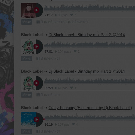
71:17
90 раз
7
Микс
В плейлист (в 1 плейлисте)
Black Label
➝
Dj Black Label - Birthday mix Part 2 @2014
57:01
104 раза
2
Микс
В плейлист
Black Label
➝
Dj Black Label - Birthday mix Part 1 @2014
59:59
41 раз
3
Микс
В плейлист
Black Label
➝
Crazy February (Electro mix by Dj Black LabeL)
96:19
107 раз
4
Микс
В плейлист