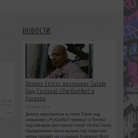
НОВОСТИ
Dennis Ferrer возглавит Tulum
Day Festival ¿PorQuéNo? в
Toronto
-64:36
сегодня в 18:24
Днёвое мероприятие в стиле Tulum под
названием ¿PorQuéNo? привезут в Toronto:
хедлайнером фестиваля станет Dennis Ferrer.
Празднование house-музыки под открытым
небом пройдёт на площадке Evergreen Brick