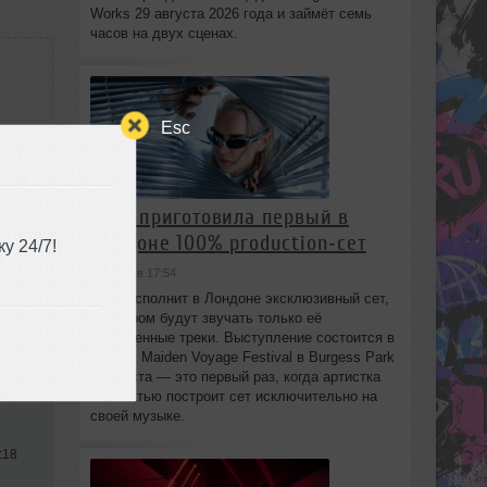
Works 29 августа 2026 года и займёт семь
часов на двух сценах.
Esc
 .CUE
HAAi приготовила первый в
Лондоне 100% production‑сет
у 24/7!
сегодня в 17:54
HAAi исполнит в Лондоне эксклюзивный сет,
в котором будут звучать только её
собственные треки. Выступление состоится в
рамках Maiden Voyage Festival в Burgess Park
8 августа — это первый раз, когда артистка
полностью построит сет исключительно на
своей музыке.
:18