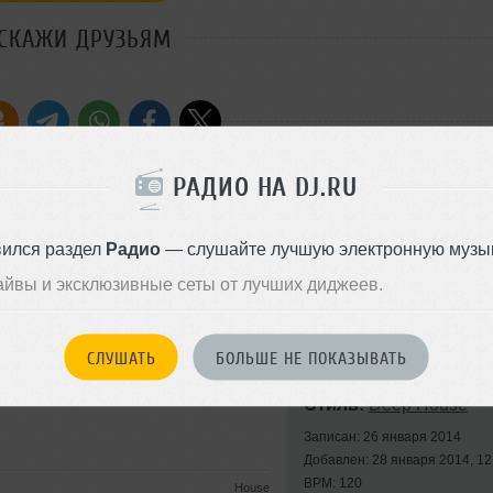
СКАЖИ ДРУЗЬЯМ
СКАЧАТЬ ФАЙЛ
РАДИО НА DJ.RU
Original Mix)
вился раздел
Радио
— слушайте лучшую электронную музык
айвы и эксклюзивные сеты от лучших диджеев.
СЛУШАТЬ
БОЛЬШЕ НЕ ПОКАЗЫВАТЬ
odj.com/BlackLabelDJ
Стиль:
Deep House
Записан: 26 января 2014
Добавлен: 28 января 2014, 12
BPM: 120
House