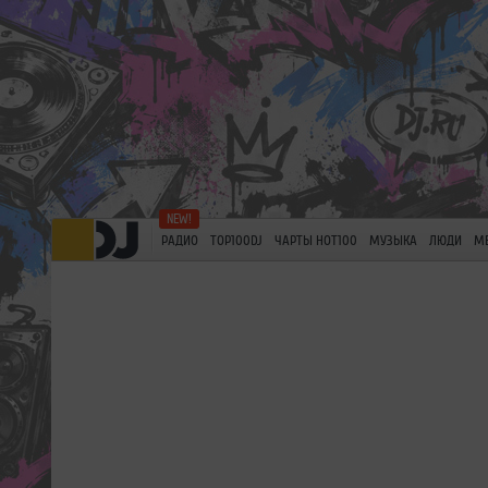
РАДИО
TOP100DJ
ЧАРТЫ HOT100
МУЗЫКА
ЛЮДИ
М