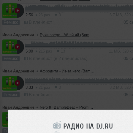
2:56
26 раз
0
6.7 MB, 320
Ремикс
В плейлист
05 с
Иван Андреевич
➝
Руки вверх - Ай-яй-яй (BambleBeat remix)
5:00
215 раз
13
11 MB, 320 
Ремикс
В плейлист (в 2 плейлистах)
05 с
Иван Андреевич
➝
Афродита - Из-за него (BambleBeat remix)
3:33
21 раз
0
8.2 MB, 320
Ремикс
В плейлист
05 с
Иван Андреевич
➝
Nero ft. BambleBeat – Promises
4:54
26 раз
0
11 MB, 320
РАДИО НА DJ.RU
Ремикс
В плейлист
05 с