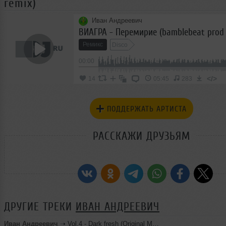
remix)
Иван Андреевич
ВИАГРА - Перемирие (bamblebeat prod 
Ремикс
Disco
00:00
</>
14
05:45
283
ПОДДЕРЖАТЬ АРТИСТА
РАССКАЖИ ДРУЗЬЯМ
ДРУГИЕ ТРЕКИ
ИВАН АНДРЕЕВИЧ
Иван Андреевич
➝
Vol.4 - Dark fresh (Original Moscow mix)