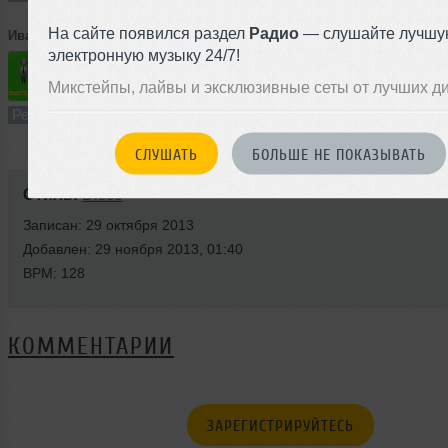
На сайте появился раздел
Радио
— слушайте лучшу
Иван Андреевич
➝
Calvin Harris ft. Ellie Goulding - I Need Your love (bamblebeat realmix)
электронную музыку 24/7!
Микстейпы, лайвы и эксклюзивные сеты от лучших д
3:41
42 раза
1
8.5 MB, 320
Ремикс
В плейлист
05 с
СЛУШАТЬ
БОЛЬШЕ НЕ ПОКАЗЫВАТЬ
Стиль:
Disco
Записан: 29 октября 2013
Добавлен: 29 ноября 2013, 01:40
BPM: 128
КОММЕНТАРИИ
ЗАРЕГИСТРИРУЙТЕСЬ