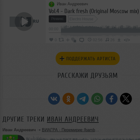
Иван Андреевич
Vol.4 - Dark fresh (Original Moscow mix)
Ремикс
Electro House
00:00
</>
0
02:56
26
ПОДДЕРЖАТЬ АРТИСТА
РАССКАЖИ ДРУЗЬЯМ
ДРУГИЕ ТРЕКИ
ИВАН АНДРЕЕВИЧ
Иван Андреевич
➝
ВИАГРА - Перемирие (bamblebeat prod remix)