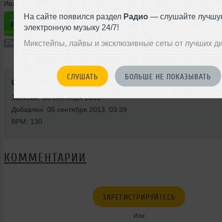
Иван Андреевич
➝
Calvin Harris ft. Ellie Goulding - I Need Your love (bamblebeat realmix)
На сайте появился раздел
Радио
— слушайте лучшу
электронную музыку 24/7!
3:41
42 раза
1
8.5 MB, 320
Ремикс
В плейлист
05 с
Микстейпы, лайвы и эксклюзивные сеты от лучших д
СЛУШАТЬ
БОЛЬШЕ НЕ ПОКАЗЫВАТЬ
Стиль:
Electro House
Записан: 05 сентября 2013
Добавлен: 05 сентября 2013, 03:39
BPM: 130
КОММЕНТАРИИ
ЗАРЕГИСТРИРУЙТЕСЬ
Или