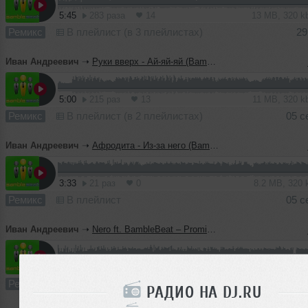
5:45
283 раза
14
13 MB, 320 
Ремикс
В плейлист (в 3 плейлистах)
29
Иван Андреевич
➝
Руки вверх - Ай-яй-яй (BambleBeat remix)
5:00
215 раз
13
11 MB, 320 
Ремикс
В плейлист (в 2 плейлистах)
05 с
Иван Андреевич
➝
Афродита - Из-за него (BambleBeat remix)
3:33
21 раз
0
8.2 MB, 320
Ремикс
В плейлист
05 с
Иван Андреевич
➝
Nero ft. BambleBeat – Promises
4:54
26 раз
0
11 MB, 320
Ремикс
В плейлист
05 с
РАДИО НА DJ.RU