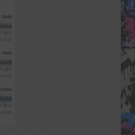
House
MP3
11
ая 2020
House
 MP3
7
ая 2020
s Music
MP3
19
ая 2020