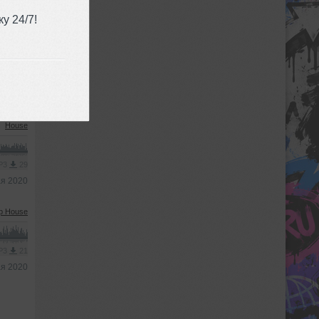
у 24/7!
House
MP3
14
ая 2020
House
MP3
29
ая 2020
p House
MP3
21
ая 2020