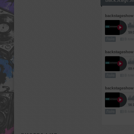
backstageshow
59:
Лайв
В пле
backstageshow
69:
Лайв
В пле
backstageshow
56:
Лайв
В пле