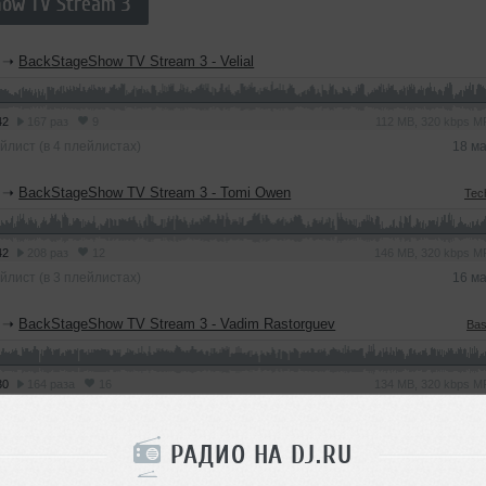
ow TV Stream 3
➝
BackStageShow TV Stream 3 - Velial
42
167 раз
9
112 MB, 320 kbps 
йлист (в 4 плейлистах)
18 м
➝
BackStageShow TV Stream 3 - Tomi Owen
Tec
42
208 раз
12
146 MB, 320 kbps 
йлист (в 3 плейлистах)
16 м
➝
BackStageShow TV Stream 3 - Vadim Rastorguev
Bas
30
164 раза
16
134 MB, 320 kbps 
йлист
16 м
РАДИО НА DJ.RU