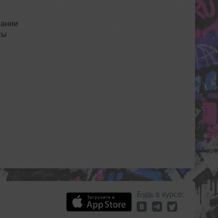
вании
сы
Будь в курсе: