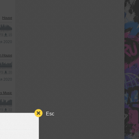
House
MP3
15
ая 2020
h House
MP3
20
ая 2020
s Music
MP3
22
Esc
ая 2020