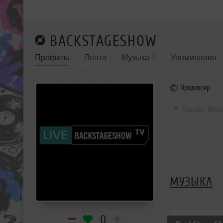
BACKSTAGESHOW
Профиль
Лента
Музыка
9
Упоминания
Продюсер
Россия, Мос
МУЗЫКА
0