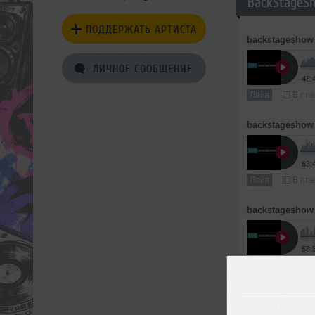
BackStageSh
ПОДДЕРЖАТЬ АРТИСТА
backstageshow
ЛИЧНОЕ СООБЩЕНИЕ
48:
Лайв
В пле
backstageshow
63:
Лайв
В пле
backstageshow
58:
Лайв
В пле