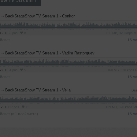
➝
BackStageShow TV Stream 1 - Conkor
05
55 раз
8
135 MB, 320 kbps 
йлист
15 м
➝
BackStageShow TV Stream 1 - Vadim Rastorguev
48
51 раз
5
160 MB, 320 kbps
йлист
15 м
➝
BackStageShow TV Stream 1 - Velial
Bas
12
117 раз
15
129 MB, 320 kbps 
йлист (в 1 плейлисте)
15 м