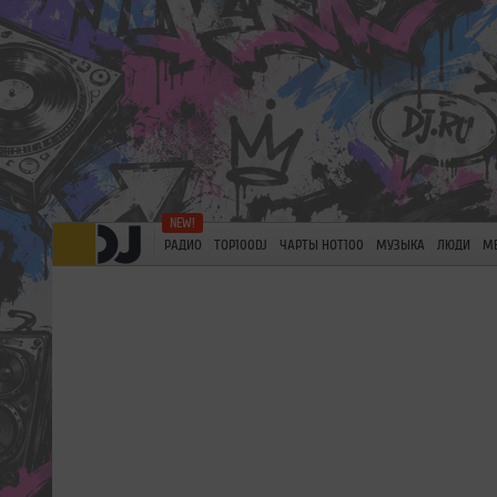
РАДИО
TOP100DJ
ЧАРТЫ HOT100
МУЗЫКА
ЛЮДИ
М