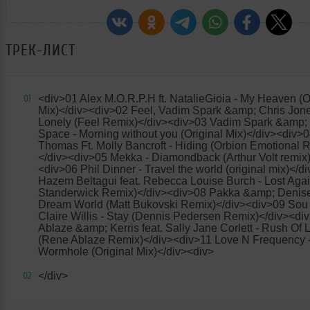
ТРЕК-ЛИСТ
<div>01 Alex M.O.R.P.H ft. NatalieGioia - My Heaven (O
01
Mix)</div><div>02 Feel, Vadim Spark &amp; Chris Jone
Lonely (Feel Remix)</div><div>03 Vadim Spark &amp;
Space - Morning without you (Original Mix)</div><div>
Thomas Ft. Molly Bancroft - Hiding (Orbion Emotional 
</div><div>05 Mekka - Diamondback (Arthur Volt remix)
<div>06 Phil Dinner - Travel the world (original mix)</d
Hazem Beltagui feat. Rebecca Louise Burch - Lost Agai
Standerwick Remix)</div><div>08 Pakka &amp; Denise
Dream World (Matt Bukovski Remix)</div><div>09 Sou 
Claire Willis - Stay (Dennis Pedersen Remix)</div><d
Ablaze &amp; Kerris feat. Sally Jane Corlett - Rush Of 
(Rene Ablaze Remix)</div><div>11 Love N Frequency 
Wormhole (Original Mix)</div><div>
</div>
02