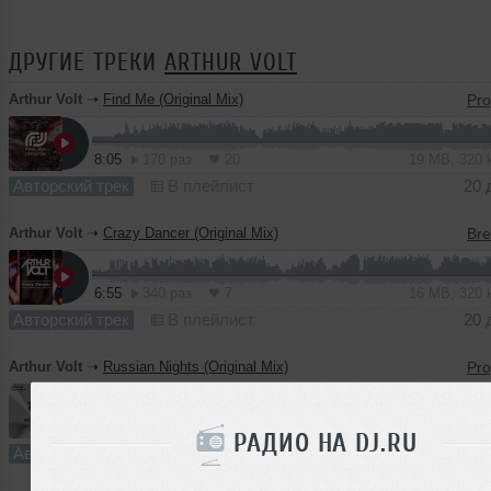
ДРУГИЕ ТРЕКИ
ARTHUR VOLT
Arthur Volt
➝
Find Me (Original Mix)
8:05
170 раз
20
19 MB, 320
Авторский трек
В плейлист
20 
Arthur Volt
➝
Crazy Dancer (Original Mix)
6:55
340 раз
7
16 MB, 320
Авторский трек
В плейлист
20 
Arthur Volt
➝
Russian Nights (Original Mix)
5:39
238 раз
14
13 MB, 320
РАДИО НА DJ.RU
Авторский трек
В плейлист (в 1 плейлисте)
13