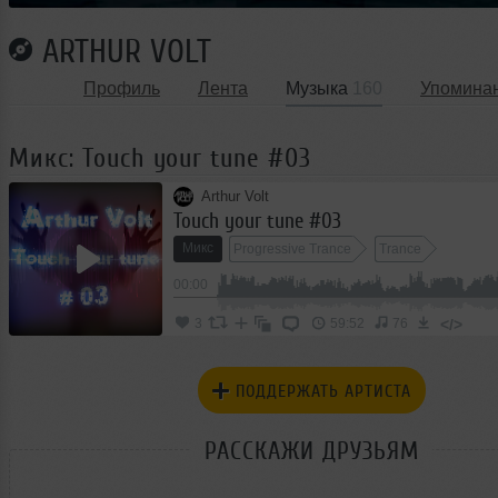
ARTHUR VOLT
Профиль
Лента
Музыка
160
Упомина
Микс: Touch your tune #03
Arthur Volt
Touch your tune #03
Микс
Progressive Trance
Trance
00:00
</>
3
59:52
76
ПОДДЕРЖАТЬ АРТИСТА
РАССКАЖИ ДРУЗЬЯМ