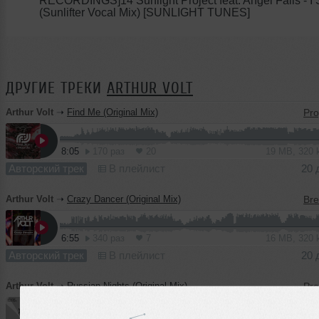
RECORDINGS]14 Sunlight Project feat. Angel Falls - I
(Sunlifter Vocal Mix) [SUNLIGHT TUNES]
ДРУГИЕ ТРЕКИ
ARTHUR VOLT
Arthur Volt
➝
Find Me (Original Mix)
8:05
170 раз
20
19 MB, 320
Авторский трек
В плейлист
20 
Arthur Volt
➝
Crazy Dancer (Original Mix)
6:55
340 раз
7
16 MB, 320
Авторский трек
В плейлист
20 
Arthur Volt
➝
Russian Nights (Original Mix)