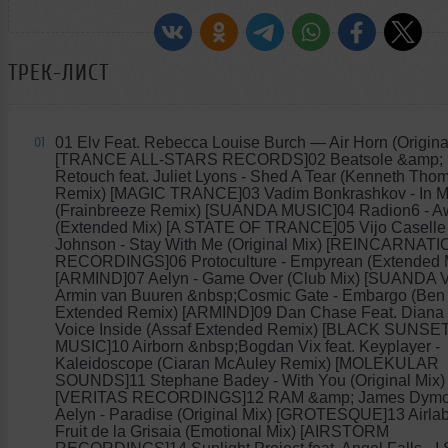
ТРЕК-ЛИСТ
01 Elv Feat. Rebecca Louise Burch
— Air Horn (Origina
01
[TRANCE ALL-STARS RECORDS]02 Beatsole &amp; 
Retouch feat. Juliet Lyons - Shed A Tear (Kenneth Tho
Remix) [MAGIC TRANCE]03 Vadim Bonkrashkov - In M
(Frainbreeze Remix) [SUANDA MUSIC]04 Radion6 - 
(Extended Mix) [A STATE OF TRANCE]05 Vijo Caselle 
Johnson - Stay With Me (Original Mix) [REINCARNAT
RECORDINGS]06 Protoculture - Empyrean (Extended 
[ARMIND]07 Aelyn - Game Over (Club Mix) [SUANDA 
Armin van Buuren &nbsp;Cosmic Gate - Embargo (Ben
Extended Remix) [ARMIND]09 Dan Chase Feat. Diana 
Voice Inside (Assaf Extended Remix) [BLACK SUNSE
MUSIC]10 Airborn &nbsp;Bogdan Vix feat. Keyplayer -
Kaleidoscope (Ciaran McAuley Remix) [MOLEKULAR
SOUNDS]11 Stephane Badey - With You (Original Mix)
[VERITAS RECORDINGS]12 RAM &amp; James Dymon
Aelyn - Paradise (Original Mix) [GROTESQUE]13 Airlab
Fruit de la Grisaia (Emotional Mix) [AIRSTORM