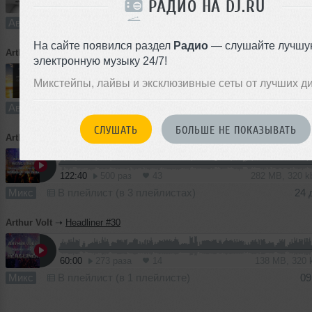
РАДИО НА DJ.RU
5:39
238 раз
14
13 MB, 320
Авторский трек
В плейлист (в 1 плейлисте)
13
На сайте появился раздел
Радио
— слушайте лучшу
Arthur Volt
➝
Goodbye (Original Mix)
электронную музыку 24/7!
Микстейпы, лайвы и эксклюзивные сеты от лучших д
8:40
132 раза
9
20 MB, 32
Авторский трек
В плейлист (в 1 плейлисте)
13
СЛУШАТЬ
БОЛЬШЕ НЕ ПОКАЗЫВАТЬ
Arthur Volt
➝
Headliner - New Year 2017 (Voices of the year)
122:40
500 раз
43
282 MB, 320 
Микс
В плейлист (в 3 плейлистах)
24 
Arthur Volt
➝
Headliner #30
60:00
273 раза
14
138 MB, 320
Микс
В плейлист (в 1 плейлисте)
09