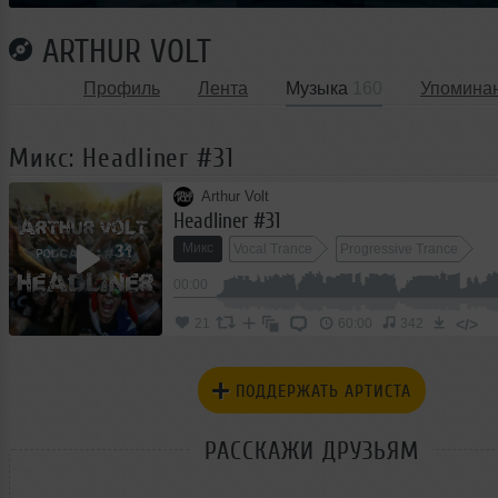
ARTHUR VOLT
Профиль
Лента
Музыка
160
Упомина
Микс: Headliner #31
Arthur Volt
Headliner #31
Микс
Vocal Trance
Progressive Trance
00:00
</>
21
60:00
342
ПОДДЕРЖАТЬ АРТИСТА
РАССКАЖИ ДРУЗЬЯМ