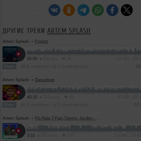
ДРУГИЕ ТРЕКИ
ARTEM SPLASH
Artem Splash
➝
Project
50:00
605 раз
54
115 MB, 320
Микс
В плейлист (в 3 плейлистах)
06
Artem Splash
➝
Dancefloor
40:10
503 раза
49
92 MB, 320
Микс
В плейлист (в 5 плейлистах)
07 
Artem Splash
➝
Flo Rida,T-Pain,Tommy Jayden - Low (Artem Splash Mash)
3:16
1617 раз
175
7.6 MB, 320 