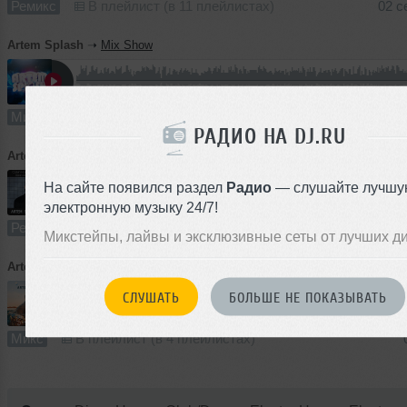
Ремикс
В плейлист (в 11 плейлистах)
02 с
Artem Splash
➝
Mix Show
2
52:52
587 раз
74
122 MB, 320 
Микс
В плейлист (в 4 плейлистах)
13
РАДИО НА DJ.RU
Artem Splash
➝
Calvin Harris,Mike Newman - How Deep Is Your Love (Artem Splash Mash)
На сайте появился раздел
Радио
— слушайте лучшу
3:56
2198 раз
250
9.2 MB, 320 
электронную музыку 24/7!
Ремикс
В плейлист (в 24 плейлистах)
Микстейпы, лайвы и эксклюзивные сеты от лучших д
Artem Splash
➝
Summertime
СЛУШАТЬ
БОЛЬШЕ НЕ ПОКАЗЫВАТЬ
51:42
785 раз
97
119 MB, 320 
Микс
В плейлист (в 4 плейлистах)