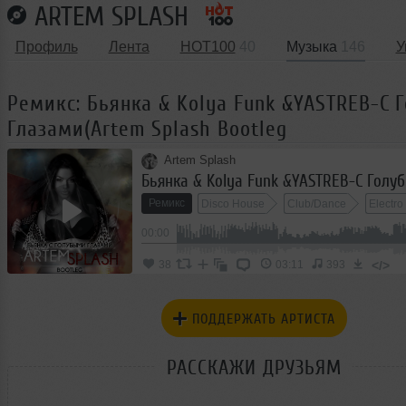
ARTEM SPLASH
Профиль
Лента
HOT100
40
Музыка
146
У
Ремикс: Бьянка & Kolya Funk &YASTREB-C
Глазами(Artem Splash Bootleg
Artem Splash
Ремикс
Disco House
Club/Dance
Electr
00:00
Electro
</>
38
03:11
393
ПОДДЕРЖАТЬ АРТИСТА
РАССКАЖИ ДРУЗЬЯМ