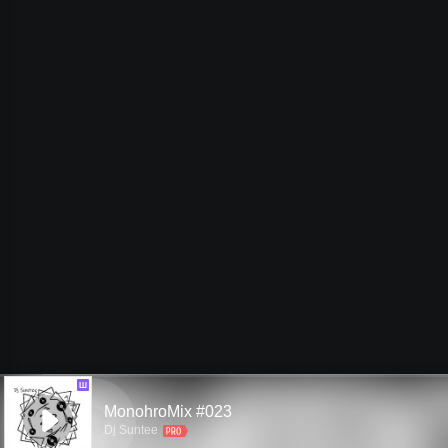
Ш
MonohroMix #023
Dj Suntee