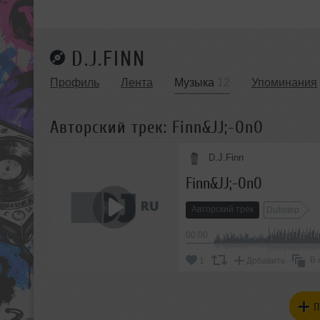
D.J.FINN
Профиль
Лента
Музыка
12
Упоминания
Авторский трек: Finn&JJ;-OnO
D.J.Finn
Finn&JJ;-OnO
Авторский трек
Dubstep
00:00
В 
1
Добавить
П