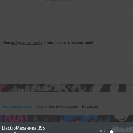
войдите на сайт
Или
чтобы оставить комментарий
Реклама на сайте
Контактная информация
Вакансии
ElectroМеханика 395
0:00