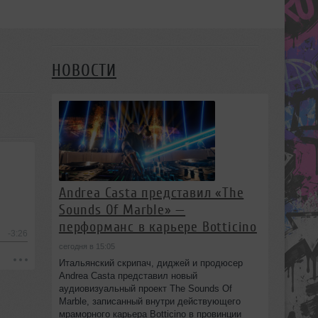
НОВОСТИ
Andrea Casta представил «The
Sounds Of Marble» —
перформанс в карьере Botticino
-3:26
сегодня в 15:05
Итальянский скрипач, диджей и продюсер
Andrea Casta представил новый
аудиовизуальный проект The Sounds Of
Marble, записанный внутри действующего
мраморного карьера Botticino в провинции