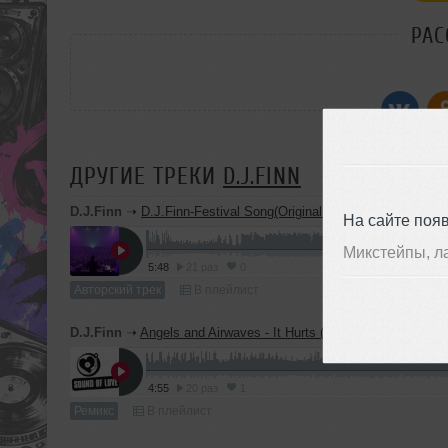
РАС
ДРУГИЕ ТРЕКИ
D.J.FINN
D.J.Finn
➝
D.J.Finn-Festival Song(Original Mix)
На сайте поя
Микстейпы, л
5:48
21 раз
0
Авторский трек
В плейлист
D.J.Finn
➝
Angels and Airwaves - It Hurts (D.J.Finn Remake)
4:55
20 раз
1
Ремикс
В плейлист