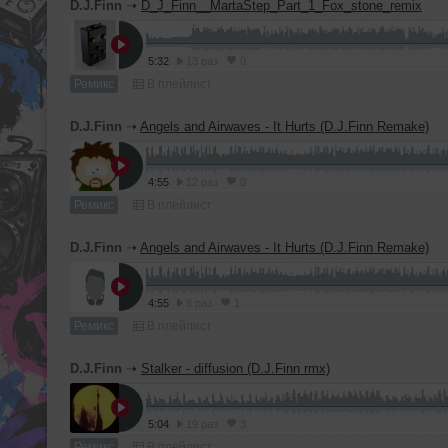
D.J.Finn
➝
D_J_Finn__MartaStep_Part_1_Fox_stone_remix
5:32
13 раз
0
Ремикс
В плейлист
D.J.Finn
➝
Angels and Airwaves - It Hurts (D.J.Finn Remake)
4:55
12 раз
0
Ремикс
В плейлист
D.J.Finn
➝
Angels and Airwaves - It Hurts (D.J.Finn Remake)
4:55
8 раз
1
Ремикс
В плейлист
D.J.Finn
➝
Stalker - diffusion (D.J.Finn rmx)
5:04
19 раз
3
Ремикс
В плейлист