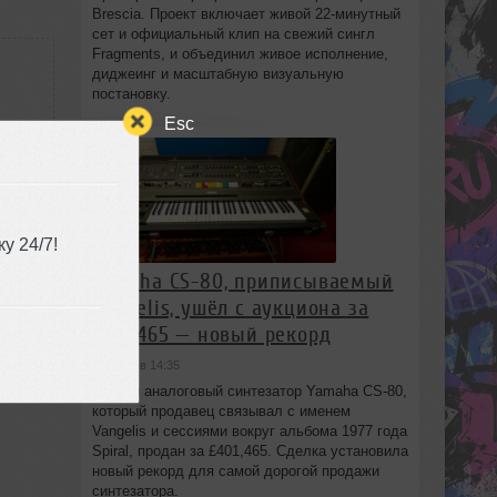
Brescia. Проект включает живой 22‑минутный
сет и официальный клип на свежий сингл
Fragments, и объединил живое исполнение,
диджеинг и масштабную визуальную
постановку.
Esc
:03
у 24/7!
Yamaha CS-80, приписываемый
Vangelis, ушёл с аукциона за
£401,465 — новый рекорд
сегодня в 14:35
Редкий аналоговый синтезатор Yamaha CS-80,
который продавец связывал с именем
Vangelis и сессиями вокруг альбома 1977 года
Spiral, продан за £401,465. Сделка установила
новый рекорд для самой дорогой продажи
синтезатора.