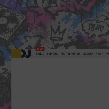
РАДИО
TOP100DJ
ЧАРТЫ HOT100
МУЗЫКА
ЛЮДИ
М