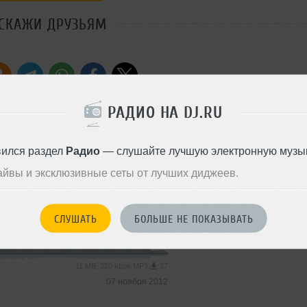
СКАЖИ ДРУЗЬЯМ
Стиль:
Dubstep
РАДИО НА DJ.RU
Добавлен: 07 ноября 2012, 00
House
вился раздел
Радио
— слушайте лучшую электронную музык
айвы и эксклюзивные сеты от лучших диджеев.
13 MB, 320 kbps MP3
43
14 ноября 2012
СЛУШАТЬ
БОЛЬШЕ НЕ ПОКАЗЫВАТЬ
House
11 MB, 320 kbps MP3
37
07 ноября 2012