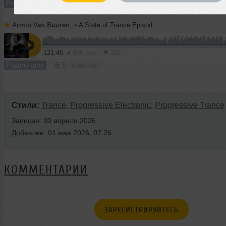
Радио-шоу
В плейлист
Armin Van Buuren
➝
A State of Trance Episode 1278 - Armin van Buuren
121:45
895 раз
207
Радио-шоу
В плейлист
Стили:
Trance
,
Progressive Electronic
,
Progressive Trance
Записан: 30 апреля 2026
Добавлен: 01 мая 2026, 07:26
КОММЕНТАРИИ
ЗАРЕГИСТРИРУЙТЕСЬ