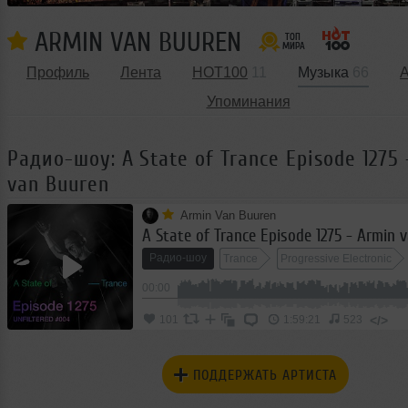
ARMIN VAN BUUREN
Профиль
Лента
HOT100
11
Музыка
66
Упоминания
Радио-шоу: A State of Trance Episode 1275 
van Buuren
Armin Van Buuren
A State of Trance Episode 1275 - Armin 
Радио-шоу
Trance
Progressive Electronic
00:00
Progressive Trance
</>
101
1:59:21
523
ПОДДЕРЖАТЬ АРТИСТА