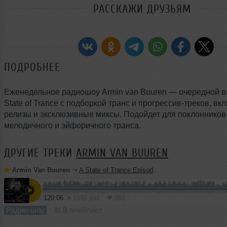
РАССКАЖИ ДРУЗЬЯМ
ПОДРОБНЕЕ
Еженедельное радиошоу Armin van Buuren — очередной в
State of Trance с подборкой транс и прогрессив-треков, в
релизы и эксклюзивные миксы. Подойдет для поклонников
мелодичного и эйфоричного транса.
ДРУГИЕ ТРЕКИ
ARMIN VAN BUUREN
Armin Van Buuren
➝
A State of Trance Episode 1281 - Armin van Buuren
120:06
1599 раз
392
Радио-шоу
В плейлист