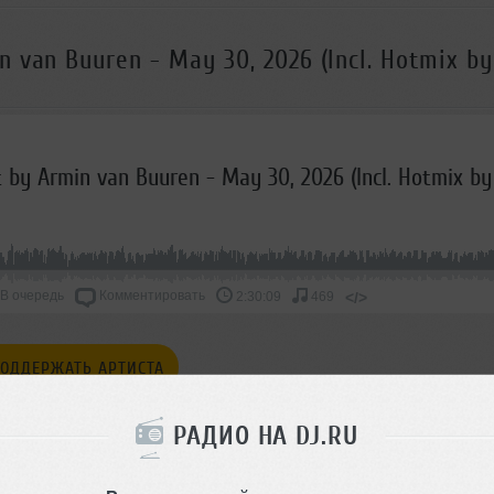
 van Buuren - May 30, 2026 (Incl. Hotmix by
В очередь
Комментировать
</>
2:30:09
469
ОДДЕРЖАТЬ АРТИСТА
СКАЖИ ДРУЗЬЯМ
РАДИО НА DJ.RU