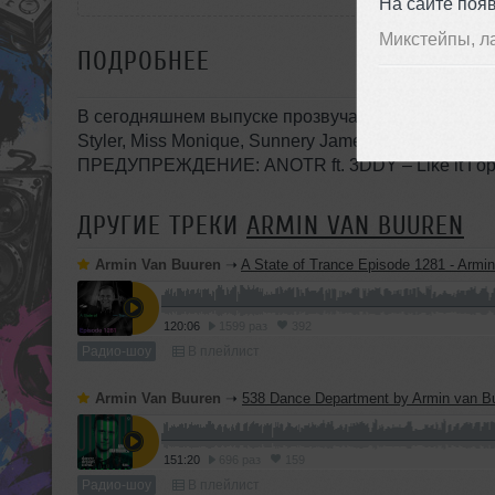
На сайте поя
Микстейпы, л
ПОДРОБНЕЕ
В сегодняшнем выпуске прозвучат треки ao. Guz, Mi
Styler, Miss Monique, Sunnery James & Ryan Marc
ПРЕДУПРЕЖДЕНИЕ: ANOTR ft. 3DDY – Like it Горя
ДРУГИЕ ТРЕКИ
ARMIN VAN BUUREN
Armin Van Buuren
➝
A State of Trance Episode 1281 - Armin v
120:06
1599 раз
392
Радио-шоу
В плейлист
Armin Van Buuren
➝
538 Dance Department by Armin van Buuren - June 6, 2026 (Incl. Hotmix
151:20
696 раз
159
Радио-шоу
В плейлист