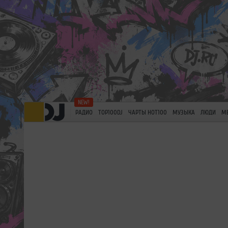
РАДИО
TOP100DJ
ЧАРТЫ HOT100
МУЗЫКА
ЛЮДИ
М