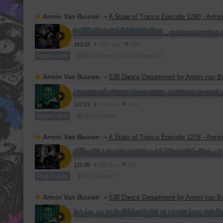
Armin Van Buuren
➝
A State of Trance Episode 1280 - Armin v
183:18
1161 раз
295
Радио-шоу
В плейлист (в 1 плейлисте)
Armin Van Buuren
➝
538 Dance Department by Armin van Buuren - May 23, 2026 (Incl. Hotmix b
147:51
710 раз
159
Радио-шоу
В плейлист
Armin Van Buuren
➝
A State of Trance Episode 1278 - Armin v
121:45
895 раз
207
Радио-шоу
В плейлист
Armin Van Buuren
➝
538 Dance Department by Armin van Buuren - May 16, 2026 (Incl. Hotmix by Tjade B2