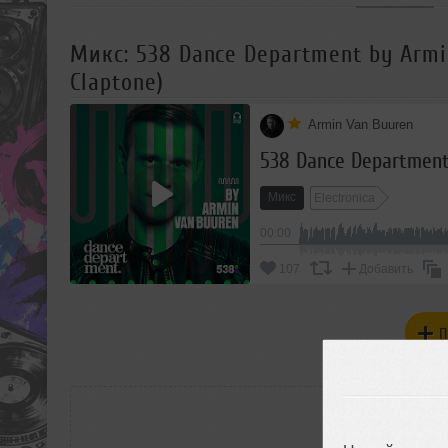
Микс: 538 Dance Department by Armin
Claptone)
Armin Van Buuren
Микс
Electronica
00:00
107
Добавить
П
РАС