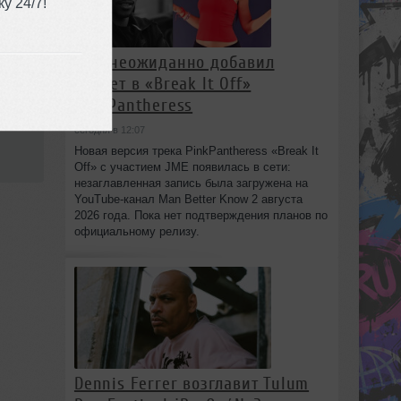
у 24/7!
JME неожиданно добавил
куплет в «Break It Off»
PinkPantheress
сегодня в 12:07
Новая версия трека PinkPantheress «Break It
Off» с участием JME появилась в сети:
незаглавленная запись была загружена на
YouTube-канал Man Better Know 2 августа
2026 года. Пока нет подтверждения планов по
официальному релизу.
Dennis Ferrer возглавит Tulum