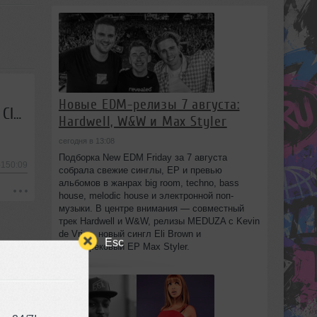
Новые EDM-релизы 7 августа:
538 Dance Department by Armin van Buuren - May 30, 2026 (Incl. Hotmix by Claptone)
Hardwell, W&W и Max Styler
сегодня в 13:08
Подборка New EDM Friday за 7 августа
-150:09
собрала свежие синглы, EP и превью
альбомов в жанрах big room, techno, bass
house, melodic house и электронной поп-
музыки. В центре внимания — совместный
трек Hardwell и W&W, релизы MEDUZA с Kevin
de Vries, новый сингл Eli Brown и
Esc
шеститрековый EP Max Styler.