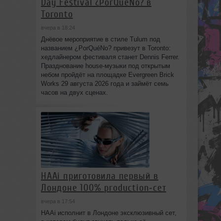
Day Festival ¿PorQuéNo? в
Toronto
вчера в 18:24
Днёвое мероприятие в стиле Tulum под
названием ¿PorQuéNo? привезут в Toronto:
хедлайнером фестиваля станет Dennis Ferrer.
Празднование house-музыки под открытым
небом пройдёт на площадке Evergreen Brick
Works 29 августа 2026 года и займёт семь
часов на двух сценах.
HAAi приготовила первый в
Лондоне 100% production‑сет
вчера в 17:54
HAAi исполнит в Лондоне эксклюзивный сет,