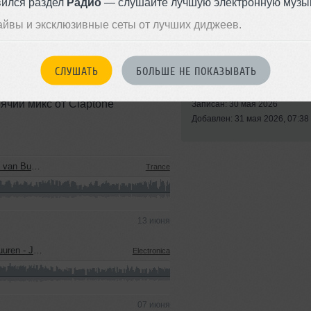
вился раздел
Радио
— слушайте лучшую электронную музык
айвы и эксклюзивные сеты от лучших диджеев.
СЛУШАТЬ
БОЛЬШЕ НЕ ПОКАЗЫВАТЬ
chael Bibi, Fatboy Slim, Max
Стиль:
Electronica
iano. МИРОВОЕ
чий микс от Claptone
Записан: 30 мая 2026
Добавлен: 31 мая 2026, 07:38
an Buuren
Trance
13 июня
 by Franc Fala)
Electronica
07 июня