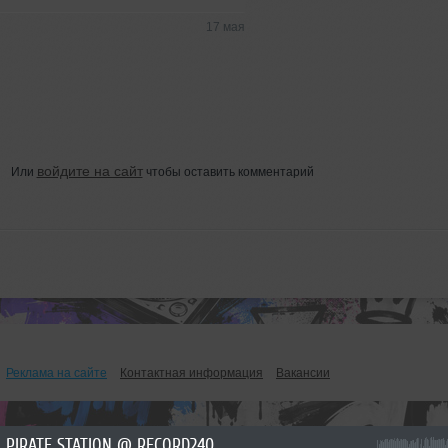
17 мая
войдите на сайт
Или
чтобы оставить комментарий
Реклама на сайте
Контактная информация
Вакансии
PIRATE STATION @ RECORD24072026 #1289