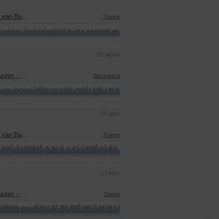
an Buuren
Trance
05 июня
y James Hype)
Electronica
25 мая
an Buuren
Trance
23 мая
B Kyle Starkey)
Dance