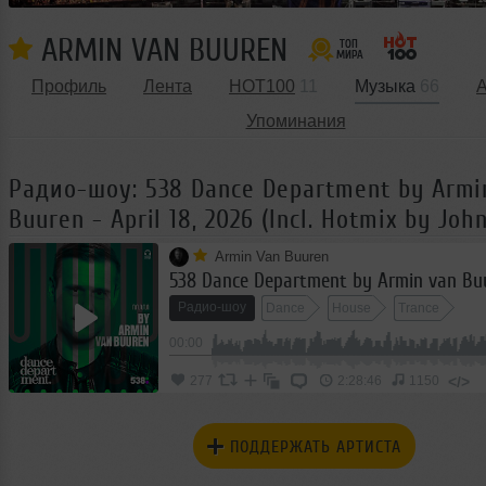
ARMIN VAN BUUREN
Профиль
Лента
HOT100
11
Музыка
66
Упоминания
Радио-шоу: 538 Dance Department by Armi
Buuren - April 18, 2026 (Incl. Hotmix by Jo
Armin Van Buuren
Радио-шоу
Dance
House
Trance
00:00
</>
277
2:28:46
1150
ПОДДЕРЖАТЬ АРТИСТА