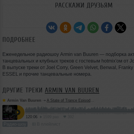
РАССКАЖИ ДРУЗЬЯМ
ПОДРОБНЕЕ
Еженедельное радиошоу Armin van Buuren — подборка ак
танцевальных и клубных треков с гостевым hotmix'ом от J
В выпуске треки от Joel Corry, Green Velvet, Benwal, Franky
ESSEL и прочие танцевальные номера.
ДРУГИЕ ТРЕКИ
ARMIN VAN BUUREN
Armin Van Buuren
➝
A State of Trance Episode 1281 - Armin van Buuren
120:06
1599 раз
392
Радио-шоу
В плейлист