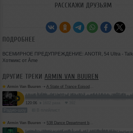
РАССКАЖИ ДРУЗЬЯМ
ПОДРОБНЕЕ
ВСЕМИРНОЕ ПРЕДУПРЕЖДЕНИЕ: ANOTR, 54 Ultra - Talk 
Хотмикс от Âme
ДРУГИЕ ТРЕКИ
ARMIN VAN BUUREN
Armin Van Buuren
➝
A State of Trance Episode 1281 - Armin van Buuren
120:06
1602 раза
392
Радио-шоу
В плейлист
Armin Van Buuren
➝
538 Dance Department by Armin van Buuren - June 6, 2026 (Incl. Hotmix by Franc Fala)