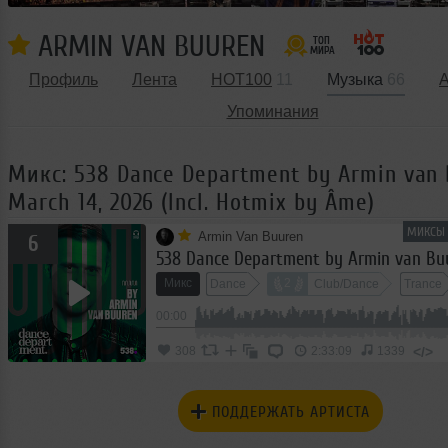
ARMIN VAN BUUREN
Профиль
Лента
HOT100
11
Музыка
66
Упоминания
Микс: 538 Dance Department by Armin van 
March 14, 2026 (Incl. Hotmix by Âme)
МИКСЫ 
Armin Van Buuren
6
Микс
2
Dance
Club/Dance
Trance
00:00
</>
308
2:33:09
1339
ПОДДЕРЖАТЬ АРТИСТА