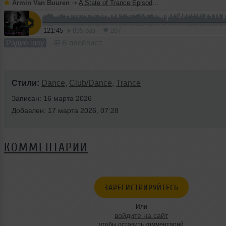
Armin Van Buuren
➝
A State of Trance Episode 1278 - Armin van Buuren
121:45
895 раз
207
Радио-шоу
В плейлист
Стили:
Dance
,
Club/Dance
,
Trance
Записан: 16 марта 2026
Добавлен: 17 марта 2026, 07:28
КОММЕНТАРИИ
ЗАРЕГИСТРИРУЙТЕСЬ
Или
войдите на сайт
чтобы оставить комментарий