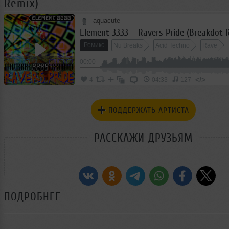
Remix)
aquacute
Element 3333 – Ravers Pride (Breakdot 
Ремикс
Nu Breaks
Acid Techno
Rave
00:00
</>
4
04:33
127
ПОДДЕРЖАТЬ АРТИСТА
РАССКАЖИ ДРУЗЬЯМ
ПОДРОБНЕЕ