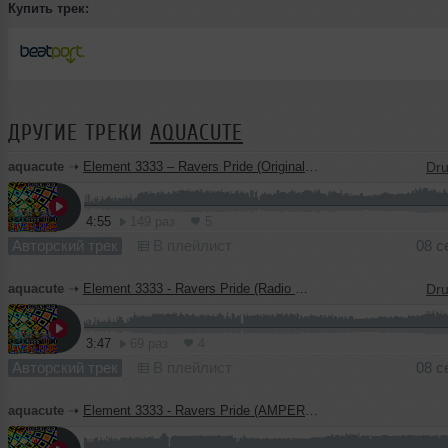
Купить трек:
ДРУГИЕ ТРЕКИ
AQUACUTE
aquacute
➝
Element 3333 – Ravers Pride (Original Mix)
4:55
149 раз
5
Авторский трек
В плейлист
08 с
aquacute
➝
Element 3333 - Ravers Pride (Radio Mix)
3:47
69 раз
4
Авторский трек
В плейлист
08 с
aquacute
➝
Element 3333 - Ravers Pride (AMPERMETER RMX)