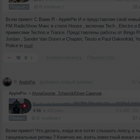
Подкаст
В плейлист
18 
Всем привет С Вами Я - ApplePie И я представляю свой новый
FM RadioShow Микс в стиле House , включая Tech , Electro и 
примесями Techno и Trance. Представлены работы от Bingo Pla
Jordan , Sander Van Doorn и Chapter, Tiesto и Paul Oakenfold, Y
Police in
ещё
Комментировать
Перепостить
0
ApplePie
добавил новый ремикс
07 
ApplePie
➝
AlunaGeorge, Tchami&Юлия Савичева- You Know You Like It&Москва-Владивосток (ApplePie Edit)
4:56
303 раза
9.1 MB, 256
Ремикс
В плейлист
07 
Всем привет! Что делать, когда все хотят слышать попсу, а 
танцевальные ритмы ? Конечно же, взять известный вокал и 