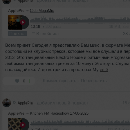
ApplePie
добавил новый подкаст
28 
ApplePie
➝
Club MegaMix
10:18
303 раза
19 MB, 256
Подкаст
В плейлист
28 
Всем привет Сегодня я представляю Вам микс, в формате Me
состоящий из клубных треков, которые мы все слушали в пе
2013 Это танцевальный Electro House и ритмичный Progressi
любимых танцевальных треков за 10 минут Это круто Слуша
наслаждайтесь И до встречи на просторах My
ещё
Комментировать
Перепостить
0
ApplePie
добавил новый подкаст
18 
ApplePie
➝
Kitchen FM Radioshow 17-08-2025
61:14
271 раз
112 MB, 256