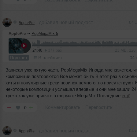
ApplePie
добавил новый подкаст
04 
ApplePie
➝
PopMegaMix 5
24:40
377 раз
23 MB, 128
Подкаст
В плейлист
04 
Записал уже пятую часть PopMegaMix Иногда мне кажется, ч
композиции повторяются Все может быть В этот раз в основ
хиты и популярные треки новинок немного, но присутствуют 
некоторые композиции услышал впервые и они мне зашли 24
трека как уже принято в формате MegaMix Последние
ещё
Комментировать
Перепостить
0
ApplePie
добавил новый подкаст
04 