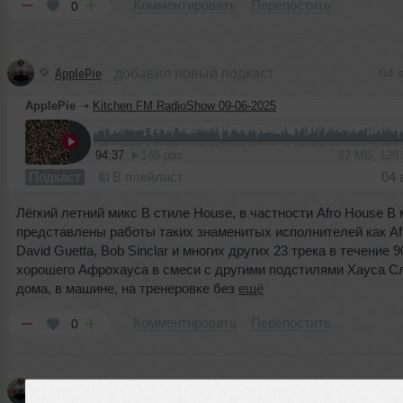
Комментировать
Перепостить
0
ApplePie
добавил новый подкаст
04 
ApplePie
➝
Kitchen FM RadioShow 09-06-2025
94:37
146 раз
87 MB, 128
Подкаст
В плейлист
04 
Лёгкий летний микс В стиле House, в частности Afro House В
представлены работы таких знаменитых исполнителей как Afro
David Guetta, Bob Sinclar и многих других 23 трека в течение 
хорошего Афрохауса в смеси с другими подстилями Хауса 
дома, в машине, на тренеровке без
ещё
Комментировать
Перепостить
0
ApplePie
добавил новый подкаст
03 