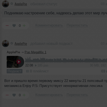
ApplePie
обновил статус
03 
Поднимаю настроение себе, надеюсь делаю этот мир лу
Комментировать
Перепостить
0
ApplePie
добавил новый подкаст
03 
ApplePie
➝
Pop MegaMix 1
22:08
185 раз
30 MB, 192
Подкаст
В плейлист
03 
Вот и пришло время первому миксу 22 минуты 21 попсовый тр
мегамикса Enjoy P.S: Присутствует ненормативная лексика
Комментировать
Перепостить
0