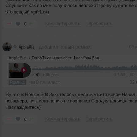
Слушайте Как по мне получилось неплохо Прошу судить не ст
это первый мой Edit)
Комментировать
Перепостить
0
ApplePie
добавил новый ремикс
03 
ApplePie
➝
Zerb&Тима ищет свет -Location&Волна (ApplePie Edit)
2:41
95 раз
3.7 MB, 192
Ремикс
В плейлист
03 
Ну что ж Новые Edit Захотелось сделать что-то новое Начал
позавчера, но к сожалению не сохранил Сегодня дописал зан
Наслаждайтесь)
Комментировать
Перепостить
0