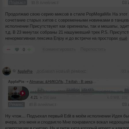
Подкаст
В плейлист
03 
Продолжаю свою серию миксов в стиле PopMegaMix На этот 
сочетание старых хитов с современными новинками в танце
исполнении Присутствуют как оригиналы, так и мешапы, эди
т.д. В 23 минутах собраны 21 нашумевший трек P.S. Присутст
ненормативная лексика Enjoy и до встречи на просторах
ещё
Комментировать
Перепостить
0
ApplePie
добавил новый ремикс
03 
ApplePie
➝
Almanac &НИКОЛЬ, T-killah - В реках вода &Bounce for me(ApplePie edit)
4:21
150 раз
6.0 MB, 192
Ремикс
В плейлист
03 
Ну чтож… Подъехал первый Edit в моём исполнении Идея бы
вчера, это меня и сподвигло Мне понравился вокал недооцен
композиции я считаю. Ну и ритм хита который играет у каждо