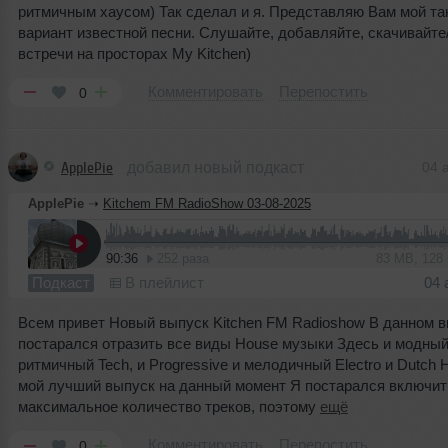
ритмичным хаусом) Так сделал и я. Представляю Вам мой т
вариант известной песни. Слушайте, добавляйте, скачивайте
встречи на просторах My Kitchen)
Комментировать
Перепостить
0
ApplePie
добавил новый подкаст
04 
ApplePie
➝
Kitchem FM RadioShow 03-08-2025
90:36
252 раза
83 MB, 128
Подкаст
В плейлист
04 
Всем привет Новый выпуск Kitchen FM Radioshow В данном в
постарался отразить все виды House музыки Здесь и модный A
ритмичный Tech, и Progressive и мелодичный Electro и Dutch 
мой лучший выпуск на данный момент Я постарался включит
максимальное количество треков, поэтому
ещё
Комментировать
Перепостить
0