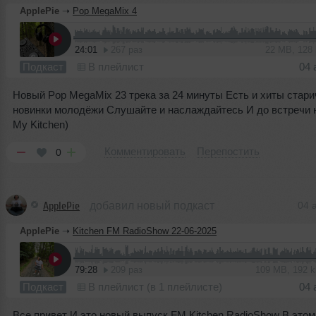
ApplePie
➝
Pop MegaMix 4
24:01
267 раз
22 MB, 128
Подкаст
В плейлист
04 
Новый Pop MegaMix 23 трека за 24 минуты Есть и хиты стари
новинки молодёжи Слушайте и наслаждайтесь И до встречи 
My Kitchen)
Комментировать
Перепостить
0
ApplePie
добавил новый подкаст
04 
ApplePie
➝
Kitchen FM RadioShow 22-06-2025
79:28
209 раз
109 MB, 192 
Подкаст
В плейлист (в 1 плейлисте)
04 
Все привет И это новый выпуск FM Kitchen RadioShow В этом