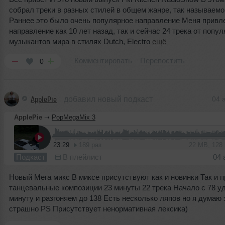
собрал треки в разных стилей в общем жанре, так называе
Раннее это было очень популярное направление Меня привл
направление как 10 лет назад, так и сейчас 24 трека от попу
музыкантов мира в стилях Dutch, Electro
ещё
Комментировать
Перепостить
0
ApplePie
добавил новый подкаст
04 
ApplePie
➝
PopMegaMix 3
23:29
189 раз
22 MB, 128
Подкаст
В плейлист
04 
Новый Мега микс В миксе присутствуют как и новинки Так и 
танцевальные композиции 23 минуты 22 трека Начало с 78 у
минуту и разгоняем до 138 Есть несколько ляпов но я думаю 
страшно PS Присутствует ненормативная лексика)