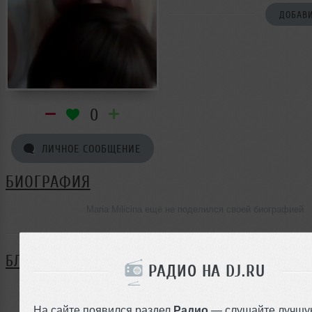
ДОБАВИ
0
ЛИЧНОЕ СООБЩЕНИЕ
БИОГРАФИЯ
Maria Milicina ещё не поделился своей биографией
БЛОГ
РАДИО НА DJ.RU
Нет записей в блоге
На сайте появился раздел
Радио
— слушайте лучшу