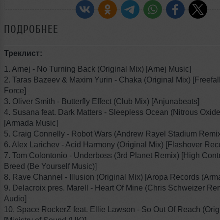
ПОДРОБНЕЕ
Треклист:
1. Arnej - No Turning Back (Original Mix) [Arnej Music]
2. Taras Bazeev & Maxim Yurin - Chaka (Original Mix) [Freefal
Force]
3. Oliver Smith - Butterfly Effect (Club Mix) [Anjunabeats]
4. Susana feat. Dark Matters - Sleepless Ocean (Nitrous Oxid
[Armada Music]
5. Craig Connelly - Robot Wars (Andrew Rayel Stadium Remix
6. Alex Larichev - Acid Harmony (Original Mix) [Flashover Rec
7. Tom Colontonio - Underboss (3rd Planet Remix) [High Cont
Breed (Be Yourself Music)]
8. Rave Channel - Illusion (Original Mix) [Aropa Records (Arm
9. Delacroix pres. Marell - Heart Of Mine (Chris Schweizer Rem
Audio]
10. Space RockerZ feat. Ellie Lawson - So Out Of Reach (Orig