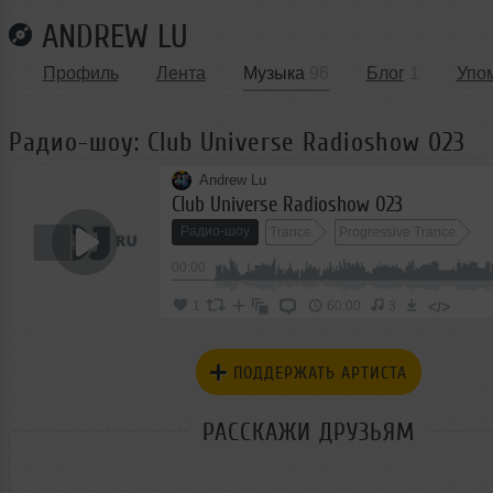
ANDREW LU
Профиль
Лента
Музыка
96
Блог
1
Упо
Радио-шоу: Club Universe Radioshow 023
Andrew Lu
Club Universe Radioshow 023
Радио-шоу
Trance
Progressive Trance
00:00
Progressive House
</>
1
60:00
3
ПОДДЕРЖАТЬ АРТИСТА
РАССКАЖИ ДРУЗЬЯМ