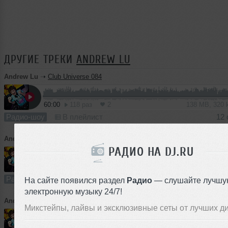
ДРУГИЕ ТРЕКИ
ANDREW LU
Andrew Lu
➝
Club Universe 084
60:00
118 раз
2
138 MB, 320
Радио-шоу
В плейлист
12 
Andrew Lu
➝
Club Universe 083
РАДИО НА DJ.RU
60:00
54 раза
1
138 MB, 320
Радио-шоу
В плейлист
05 
На сайте появился раздел
Радио
— слушайте лучшу
электронную музыку 24/7!
Andrew Lu
➝
Club Universe 082
Микстейпы, лайвы и эксклюзивные сеты от лучших д