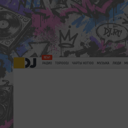
РАДИО
TOP100DJ
ЧАРТЫ HOT100
МУЗЫКА
ЛЮДИ
М