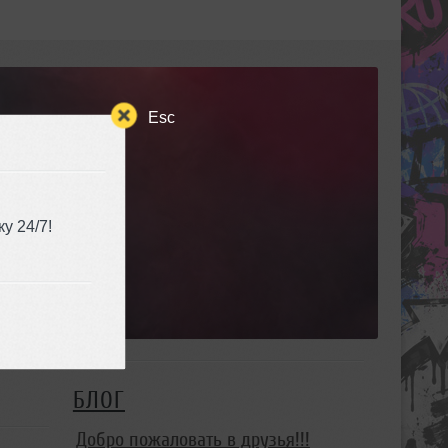
Esc
у 24/7!
БЛОГ
Добро пожаловать в друзья!!!