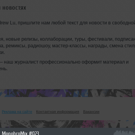
и новостях
rew Lu, пришлите нам любой текст для новости в свободно
я, новые релизы, коллаборации, туры, фестивали, подписа
ла, ремиксы, радиошоу, мастер-классы, награды, смена стил
и.
 — наш журналист профессионально оформит материал и
ень.
Реклама на сайте
Контактная информация
Вакансии
MonohroMix #023