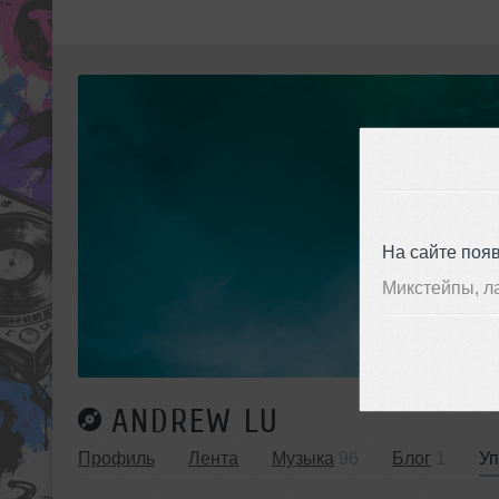
На сайте поя
Микстейпы, л
ANDREW LU
Профиль
Лента
Музыка
96
Блог
1
У