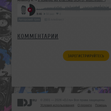
Anatoliy K
➝
И конечно же классика GOA от Muschroom :)
8:46
50 раз
0
Авторский трек
В плейлист
КОММЕНТАРИИ
ЗАРЕГИСТРИРУЙТЕСЬ
© 2001 — 2026 «DJ.ru» Все права защищены.
Условия использования
О проекте
Помощь