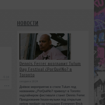
НОВОСТИ
Dennis Ferrer возглавит Tulum
Day Festival ¿PorQuéNo? в
Toronto
-5:18
сегодня в 18:24
Днёвое мероприятие в стиле Tulum под
названием ¿PorQuéNo? привезут в Toronto:
хедлайнером фестиваля станет Dennis Ferrer.
Празднование house-музыки под открытым
небом пройдёт на площадке Evergreen Brick