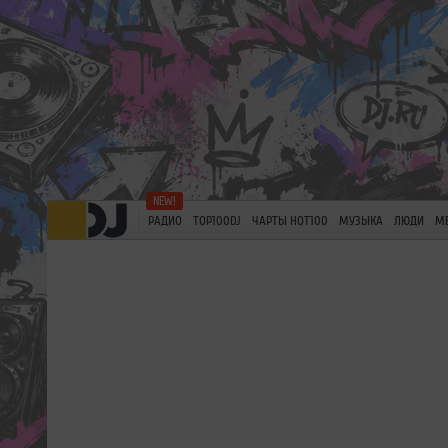
РАДИО
TOP100DJ
ЧАРТЫ HOT100
МУЗЫКА
ЛЮДИ
М