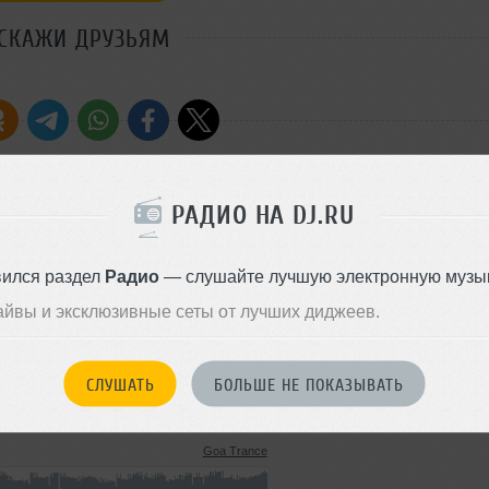
СКАЖИ ДРУЗЬЯМ
РАДИО НА DJ.RU
Стиль:
Electro
Добавлен: 26 марта 2010, 13:
вился раздел
Радио
— слушайте лучшую электронную музык
айвы и эксклюзивные сеты от лучших диджеев.
Goa Trance
СЛУШАТЬ
БОЛЬШЕ НЕ ПОКАЗЫВАТЬ
03 апреля 2010
Goa Trance