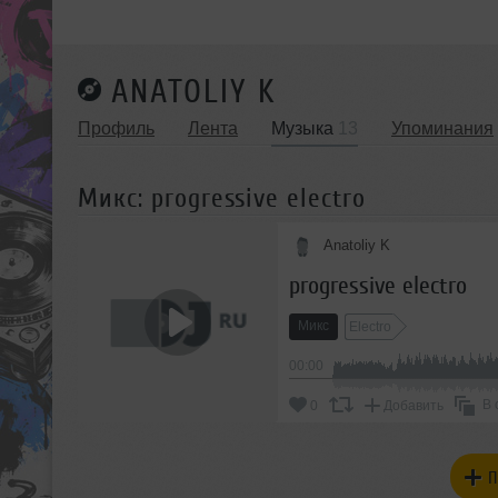
ANATOLIY K
Профиль
Лента
Музыка
13
Упоминания
Микс: progressive electro
Anatoliy K
progressive electro
Микс
Electro
00:00
В 
0
Добавить
П