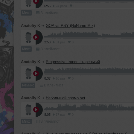
6:55
24 раза
0
Микс
В плейлист
Anatoliy K
➝
GOA vs PSY (NoName Mix)
2:58
31 раз
0
Микс
В плейлист
Anatoliy K
➝
Progressive trance старенький
8:37
10 раз
0
Ремикс
В плейлист
Anatoliy K
➝
Небольшой промо set
8:05
17 раз
0
Микс
В плейлист