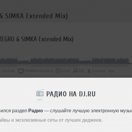
 & SIMKA Extended Mix)
LTEGRO & SIMKA Extended Mix)
 очередь
Комментировать
</>
03:42
322
Скачать
ОДДЕРЖАТЬ АРТИСТА
РАДИО НА DJ.RU
СКАЖИ ДРУЗЬЯМ
вился раздел
Радио
— слушайте лучшую электронную музык
айвы и эксклюзивные сеты от лучших диджеев.