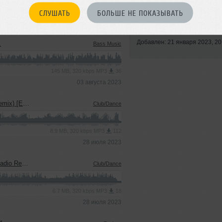
СЛУШАТЬ
БОЛЬШЕ НЕ ПОКАЗЫВАТЬ
Стиль:
Club/Dance
Записан: 12 октября 2022
Добавлен: 21 января 2023, 20
.
Bass Music
145 MB, 320 kbps MP3
36
03 августа 2023
xtended]
Club/Dance
8.9 MB, 320 kbps MP3
112
28 июля 2023
 Remix)
Club/Dance
6.7 MB, 320 kbps MP3
18
28 июля 2023