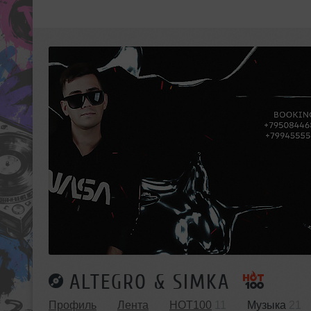
ALTEGRO & SIMKA
Профиль
Лента
HOT100
11
Музыка
21