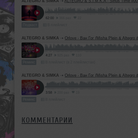
ALTEGRO & SIMKA
➝
ALTEGRO & S.I.M.K.A - Sirius Time #00
62:00
366 раз
22
Подкаст
В плейлист
ALTEGRO & SIMKA
➝
Orlove - Ван Гог (Misha Plein & Altegro & Simka Official Rem
4:27
925 раз
110
Ремикс
В плейлист (в 2 плейлистах)
ALTEGRO & SIMKA
➝
Orlove - Ван Гог (Misha Plein & Altegro & Simka Offi
3:58
200 раз
19
Ремикс
В плейлист
КОММЕНТАРИИ