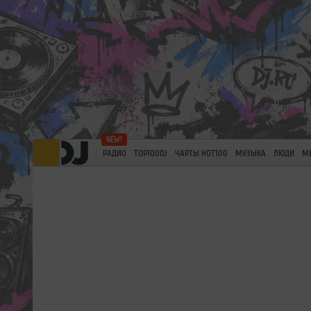
РАДИО
TOP100DJ
ЧАРТЫ HOT100
МУЗЫКА
ЛЮДИ
М