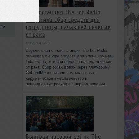
Радиостанция The Lot Radio
запустила сбор средств для
сотрудницы, начавшей лечение
:45
от рака
сегодня в 17:02
Бруклинская онлайн-станция The Lot Radio
объявила о сборе средств для члена команды
Lola Evans, которая недавно начала лечение
от рака. Сбор организован через платформу
GoFundMe и призван помочь покрыть
хирургическое вмешательство и
повседневные расходы в период лечения.
Выиграй часовой сет на The