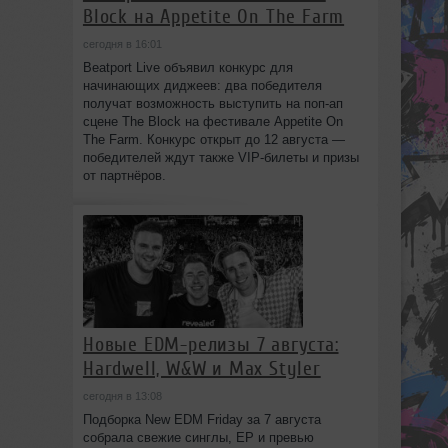
Block на Appetite On The Farm
сегодня в 16:01
Beatport Live объявил конкурс для
начинающих диджеев: два победителя
получат возможность выступить на поп‑ап
сцене The Block на фестивале Appetite On
The Farm. Конкурс открыт до 12 августа —
победителей ждут также VIP‑билеты и призы
от партнёров.
Новые EDM-релизы 7 августа:
Hardwell, W&W и Max Styler
сегодня в 13:08
Подборка New EDM Friday за 7 августа
собрала свежие синглы, EP и превью