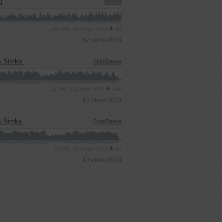
1
Techno
142 MB, 320 kbps MP3
44
07 июля 2023
ix)[Extended]
Club/Dance
11 MB, 320 kbps MP3
148
13 июня 2023
cial Remix)
Club/Dance
10 MB, 320 kbps MP3
22
13 июня 2023