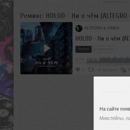
Ремикс: HOLOD - Ни о чём (ALTEGRO
ALTEGRO & SIMKA
HOLOD - Ни о чём (A
Ремикс
Club/Dance
00:00
В
45
Добавить
П
РАС
На сайте поя
Микстейпы, л