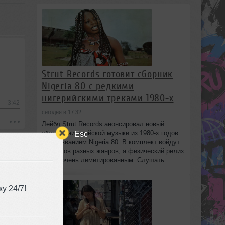
Strut Records готовит сборник
Nigeria 80 с редкими
нигерийскими треками 1980-х
-3:42
сегодня в 17:32
Лейбл Strut Records анонсировал новый
сборник нигерийской музыки из 1980-х годов
Esc
под названием Nigeria 80. В комплект войдут
13 треков разных жанров, а физический релиз
будет очень лимитированным. Слушать.
у 24/7!