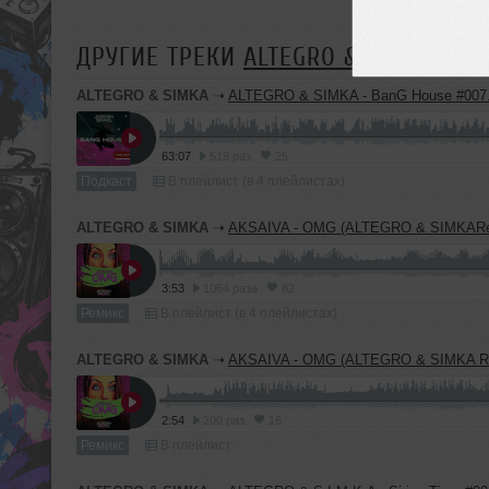
ДРУГИЕ ТРЕКИ
ALTEGRO & SIMKA
ALTEGRO & SIMKA
➝
ALTEGRO & SIMKA - BanG House #007
63:07
519 раз
25
Подкаст
В плейлист (в 4 плейлистах)
ALTEGRO & SIMKA
➝
AKSAIVA - OMG (ALTEGRO & SIMKARemix) [E
3:53
1064 раза
82
Ремикс
В плейлист (в 4 плейлистах)
ALTEGRO & SIMKA
➝
AKSAIVA - OMG (ALTEGRO & SIMKA Radio
2:54
200 раз
16
Ремикс
В плейлист