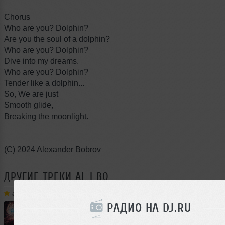
Chorus
Who are you? Dolphin?
Are you the soul of a dolphin?
Who are you? Dolphin?
Dive into my dreams.
Who are you? Dolphin?
Tender like a dolphin...
So, We are just
Smooth glide,
Breaking the moonlight.
(C) 2024 Alexander Bobrov
ДРУГИЕ ТРЕКИ
AL | BO
al | bo
➝
T J Kay, DJ Alania - A-Lol-Laj! (al biber remix)
РАДИО НА DJ.RU
1
4:43
3748 раз
907
8.8 MB, 256 