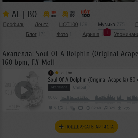
AL | BO
Профиль
Лента
HOT100
139
Музыка
775
П
1
Блог
171
Фото
1
Афиша
1
Упоминан
Акапелла: Soul Of A Dolphin (Original Acape
160 bpm, F# Moll
al | bo
Акапелла
Chillout
00:00
</>
5
02:48
329
ПОДДЕРЖАТЬ АРТИСТА