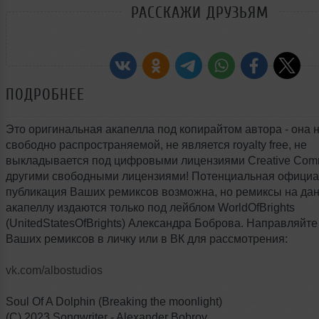
РАССКАЖИ ДРУЗЬЯМ
ПОДРОБНЕЕ
Это оригинальная акапелла под копирайтом автора - она 
свободно распространяемой, не является royalty free, не
выкладывается под цифровыми лицензиями Creative Com
другими свободными лицензиями! Потенциальная офици
публикация Ваших ремиксов возможна, но ремиксы на да
акапеллу издаются только под лейблом WorldOfBrights
(UnitedStatesOfBrights) Александра Боброва. Направляйте
Ваших ремиксов в личку или в ВК для рассмотрения:
vk.com/albostudios
Soul Of A Dolphin (Breaking the moonlight)
(C) 2023 Songwriter - Alexander Bobrov