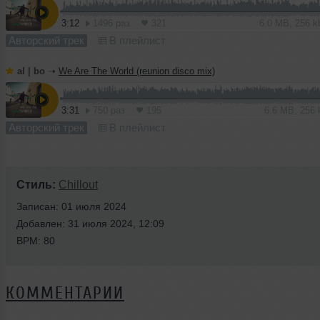
3:12
1496 раз
321
6.0 MB, 256 
Авторский трек
В плейлист
al | bo
➝
We Are The World (reunion disco mix)
3:31
750 раз
195
6.6 MB, 256
Авторский трек
В плейлист
Стиль:
Chillout
Записан: 01 июля 2024
Добавлен: 31 июля 2024, 12:09
BPM: 80
КОММЕНТАРИИ