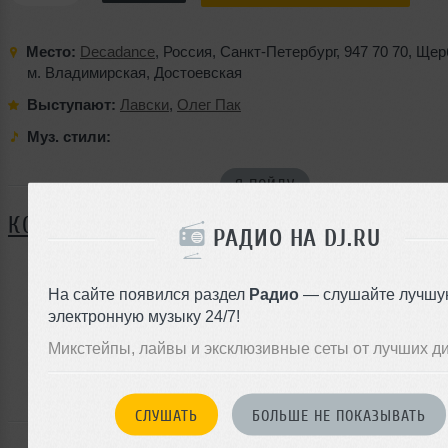
Место:
Decadance
,
Россия
,
Санкт-Петербург
,
947 70 70
,
Щерб
м. Владимирская
,
Достоевская
Выступают:
Лавски
,
Олег Пак
Муз. стили:
Я ПОЙДУ
КОММЕНТАРИИ
РАДИО НА DJ.RU
На сайте появился раздел
Радио
— слушайте лучшу
ЗАРЕГИСТРИРУЙТЕСЬ
электронную музыку 24/7!
Или
Микстейпы, лайвы и эксклюзивные сеты от лучших д
войдите на сайт
чтобы оставить комментарий
СЛУШАТЬ
БОЛЬШЕ НЕ ПОКАЗЫВАТЬ