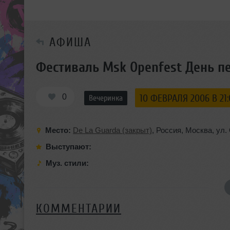
АФИША
Фестиваль Msk Openfest День пе
0
10 ФЕВРАЛЯ 2006 В 21
Вечеринка
Место:
De La Guarda (закрыт)
,
Россия
,
Москва
,
ул.
Выступают:
Муз. стили:
КОММЕНТАРИИ