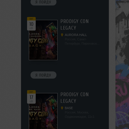
Я ПОЙДУ
окт
PRODIGY CON
10
LEGACY
сб
AURORA HALL
Россия, Санкт-
Петербург, Пироговская
наб, 5/2
Я ПОЙДУ
окт
PRODIGY CON
17
LEGACY
сб
BASE
Россия, Москва,
Орджоникидзе, 11с1