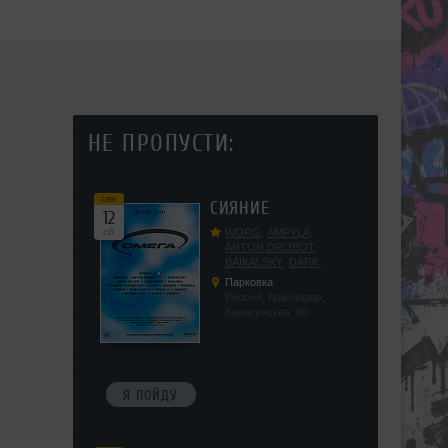
НЕ ПРОПУСТИ:
сен
СИЯНИЕ
12
сб
WORG
,
AMPYLA
,
ANTON DROBOT
,
BAIKALSKY
,
DARK
DILLER
,
FUCKOPSSS
,
Парковка
KALUGIN
,
KITEGNOM
,
Россия, Краснодар,
KODENKO
,
LEEYA
,
Карасунская, 80
MEDIKA
,
PRIZRAK
,
PUSHIN
,
RAS ALGETHI
,
RPMD
,
SHINPU
,
TRIGGER
,
UFF
,
YASYA
,
VERIGO
Я ПОЙДУ