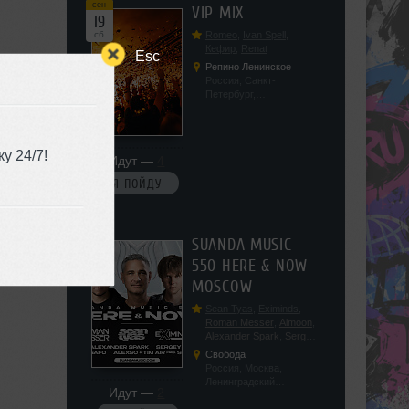
сен
VIP MIX
19
сб
Romeo
,
Ivan Spell
,
Кефир
,
Renat
Esc
Репино Ленинское
Россия, Санкт-
Петербург,
Ленинградская обл, п.
Ленинское, ул.
Советская 171
у 24/7!
Идут —
4
Я ПОЙДУ
сен
SUANDA MUSIC
19
550 HERE & NOW
сб
MOSCOW
Sean Tyas
,
Eximinds
,
Roman Messer
,
Aimoon
,
Alexander Spark
,
Sergey
Salekhov
,
Georgio Safo
,
Свобода
AlexSo
,
Tim Air
Россия, Москва,
Ленинградский
Идут —
2
проспект, 47с19