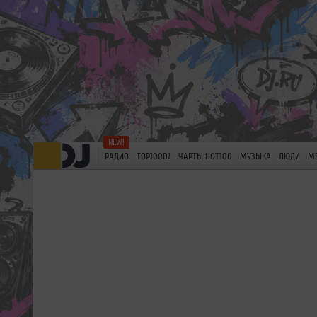
РАДИО
TOP100DJ
ЧАРТЫ HOT100
МУЗЫКА
ЛЮДИ
М