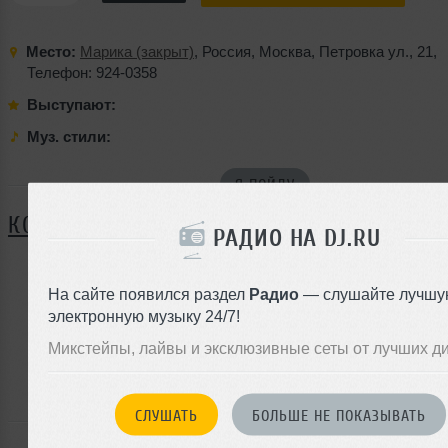
Место:
Марика (закрыт)
,
Россия
,
Москва
,
Петровка ул.
,
21
,
Телефон: 924-0358
Выступают:
Муз. стили:
Я ПОЙДУ
КОММЕНТАРИИ
РАДИО НА DJ.RU
На сайте появился раздел
Радио
— слушайте лучшу
ЗАРЕГИСТРИРУЙТЕСЬ
электронную музыку 24/7!
Или
Микстейпы, лайвы и эксклюзивные сеты от лучших д
войдите на сайт
чтобы оставить комментарий
СЛУШАТЬ
БОЛЬШЕ НЕ ПОКАЗЫВАТЬ