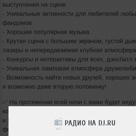
выступления на сцене
- Уникальные активности для любителей люб
фандомов
- Хорошая популярная музыка
- Крутая сцена с большим экраном, густой дым
лазеры и непередаваемая клубная атмосфера
- Конкурсы и интерактивы для всех, дэнсбатл 
- Уникальная ламповая атмосфера дружелюб
- Возможность найти новых друзей, хороших 
и возможно даже вторую половинку!
✅ На протяжении всей ночи с вами будет веду
которой точно будет не скучно. Много крутого 
и уникальная атмосфера! Будет несколько
РАДИО НА DJ.RU
фотографов, которые постараются сфоткать в