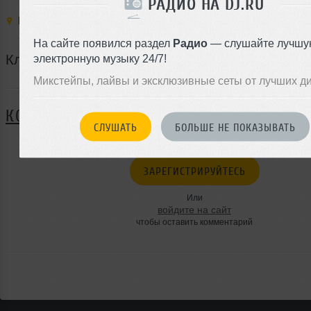
РАДИО НА DJ.RU
Место:
Igor Butman Jazz Club
,
Россия
,
Москва
,
Верхняя Рад
21
На сайте появился раздел
Радио
— слушайте лучшу
Классика Рока в Джазе
электронную музыку 24/7!
Микстейпы, лайвы и эксклюзивные сеты от лучших д
Я ПОЙДУ
КОММЕНТАРИИ
СЛУШАТЬ
БОЛЬШЕ НЕ ПОКАЗЫВАТЬ
ЗАРЕГИСТРИРУЙТЕСЬ
Или
войдите на сайт
чтобы оставить комментарий