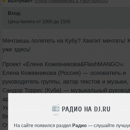
Выступают:
Елена Кожевникова & Flash MANGO
Вход:
Цена билета от 1000 до 1500
Мечтаешь полететь на Кубу? Хватит мечтать! 
уже здесь!
Проект «Елена Кожевникова&FlashMANGO»:
Елена Кожевникова (Россия) — основатель и
руководитель группы, автор текстов и музыки,
Сандор Торрес (Куба) — музыкальный руковод
аранжировщик, клавиши;
Уилбер Компоаллегре (Куба) — бас-гитара;
РАДИО НА DJ.RU
Вячеслав Кожевников (Россия) — гитара, соло
Ото Арболаэз (Куба) — барабаны, перкуссия.
На сайте появился раздел
Радио
— слушайте лучшу