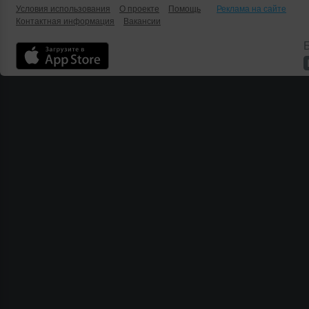
Условия использования
О проекте
Помощь
Реклама на сайте
Контактная информация
Вакансии
Б