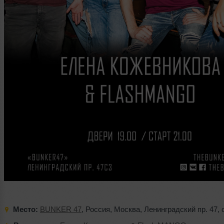
Место:
BUNKER 47
,
Россия
,
Москва
,
Ленинградский пр. 47
,