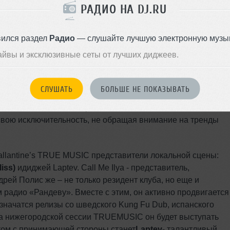
РАДИО НА DJ.RU
rnod-ricard-rouss.com/truemusicparties/
вился раздел
Радио
— слушайте лучшую электронную музык
я стартом нового клубного сезона. Ballantine’s TRUE
айвы и эксклюзивные сеты от лучших диджеев.
нсируетзапуск очередной волны громких вечеринок с живой
e’s TRUE MUSIC
Нижний Новгород
большим мероприятием
СЛУШАТЬ
БОЛЬШЕ НЕ ПОКАЗЫВАТЬ
х этого сезона, как и раньше, основное внимание
свою исключительность, не обращая внимание на тренды
llantine’s TRUE MUSIC представители локальной сцены:
iss)
идиджей Laptev. Call Me Ilya - представитель,
дрей Полис же – не только резидент клуба, но еще и
радио «Рандеву». Вместе с этим, он активно продвигается
значатся релизы со шведского Kung Fu Dub, испанского
На нижегородской сессии TRUEMUSIC он будет выступать
ком с принимающей стороны станет
Laptev
- талантливый