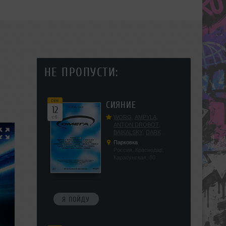
НЕ ПРОПУСТИ:
сен
СИЯНИЕ
12
сб
WORG
,
AMPYLA
,
ANTON DROBOT
,
BAIKALSKY
,
DARK
DILLER
,
FUCKOPSSS
,
Парковка
KALUGIN
,
KITEGNOM
,
Россия, Краснодар,
KODENKO
,
LEEYA
,
Карасунская, 80
MEDIKA
,
PRIZRAK
,
PUSHIN
,
RAS ALGETHI
,
RPMD
,
SHINPU
,
TRIGGER
,
UFF
,
YASYA
,
VERIGO
Я ПОЙДУ