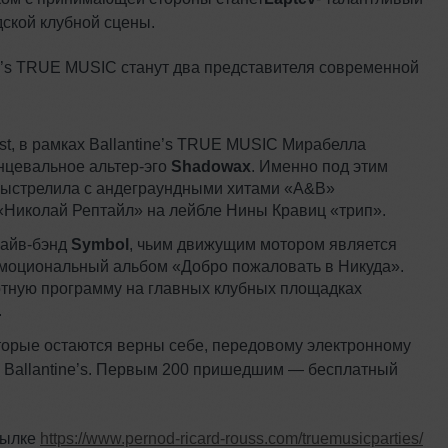
ской клубной сцены.
e’s TRUE MUSIC станут два представителя современной
rst, в рамках Ballantine’s TRUE MUSIC Мирабелла
анцевальное альтер-эго
Shadowax
. Именно под этим
 выстрелила с андеграундными хитами «A&B»
«Николай Рептайл» на лейбле Нины Кравиц «трип».
лайв-бэнд
Symbol
, чьим движущим мотором является
эмоциональный альбом «Добро пожаловать в Никуда».
ртную программу на главных клубных площадках
.
оторые остаются верны себе, передовому электронному
и Ballantine’s. Первым 200 пришедшим — бесплатный
сылке
https://www.pernod-ricard-rouss.com/truemusicparties/