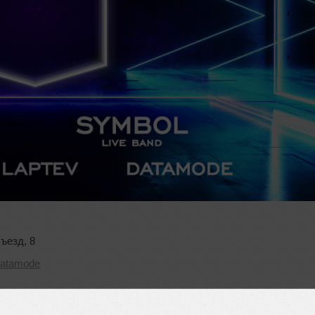
съезд
,
8
datamode