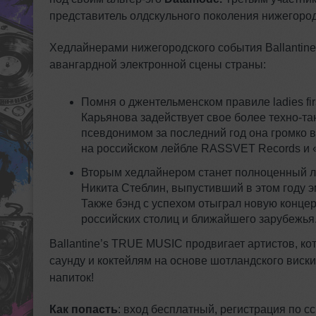
представитель олдскульного поколения нижегород
Хедлайнерами нижегородского события Ballantin
авангардной электронной сцены страны:
Помня о джентельменском правиле ladies fi
Карьянова задействует свое более техно-т
псевдонимом за последний год она громко
на российском лейбле RASSVET Records и 
Вторым хедлайнером станет полноценный 
Никита Стеблин, выпустивший в этом году 
Также бэнд с успехом отыграл новую конце
российских столиц и ближайшего зарубежья
Ballantine’s TRUE MUSIC продвигает артистов, к
саунду и коктейлям на основе шотландского виск
напиток!
Как попасть
: вход бесплатный, регистрация по с