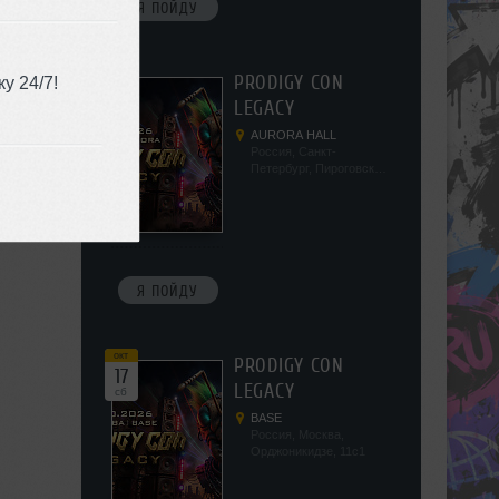
Я ПОЙДУ
окт
PRODIGY CON
у 24/7!
10
LEGACY
сб
AURORA HALL
Россия, Санкт-
Петербург, Пироговская
наб, 5/2
Я ПОЙДУ
окт
PRODIGY CON
17
LEGACY
сб
BASE
Россия, Москва,
Орджоникидзе, 11с1