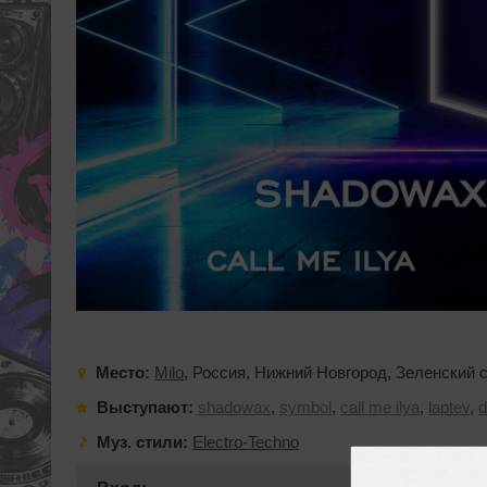
Место:
Milo
,
Россия
,
Нижний Новгород
,
Зеленский 
Выступают:
shadowax
,
symbol
,
call me ilya
,
laptev
,
Муз. стили:
Electro-Techno