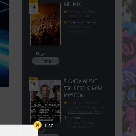
сен
VIP MIX
19
сб
Romeo
,
Ivan Spell
,
Кефир
,
Renat
Репино Ленинское
Россия, Санкт-
Петербург,
Ленинградская обл, п.
Ленинское, ул.
Советская 171
Идут —
4
Я ПОЙДУ
сен
SUANDA MUSIC
19
550 HERE & NOW
сб
MOSCOW
Sean Tyas
,
Eximinds
,
Roman Messer
,
Aimoon
,
Alexander Spark
,
Sergey
Salekhov
,
Georgio Safo
,
Свобода
AlexSo
,
Tim Air
Россия, Москва,
Esc
Ленинградский
Идут —
2
проспект, 47с19