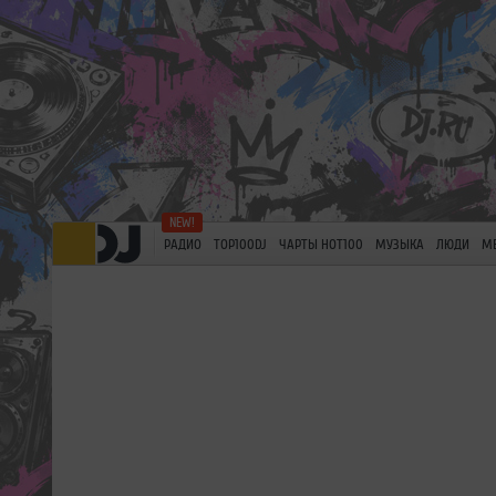
РАДИО
TOP100DJ
ЧАРТЫ HOT100
МУЗЫКА
ЛЮДИ
М