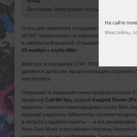
Вход:
Бесплатно. Регистрация по ссылке https://www.pe
На сайте поя
Осень для любителей потанцевать всегда считаетс
Микстейпы, л
MUSIC предпочитает не нарушать традиции и ано
и самобытной музыкой. Отрывает цикл Ballantin
15 ноября
в
клубе
Milo
!
Действуя в парадигме STAY TRUE, на мероприятия
уделяется артистам, предпочитающим сохранять 
шоу-бизнеса.
Открывают и закрывают нижегородскую сессию Ba
продюсер
Call Me Ilya
, диджей
Андрей Полис (Pol
вероятно, главного нижегородского клуба Milo. Ан
ведущий радиошоу «Milomania» на нижегородском 
в области студийной работы — в его дискографии 
Alma Soul Music и российского Highway Records.
под своим альтер-эго
Datamode
.
Третьим участни