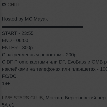
✪
CHILI
Hosted by MC Mayak
▬▬▬▬▬▬▬▬▬▬▬▬▬▬▬▬▬
START - 23:55
END - 06:00
ENTER - 300р.
C закрепленным репостом - 200р.
С DF Promo картами или DF, EvoBass и GMB 
наклейками на телефонах или планшетах - 10
FC/DC
18+
LIVE STARS CLUB
, Москва, Берсеневский пер
5А с1