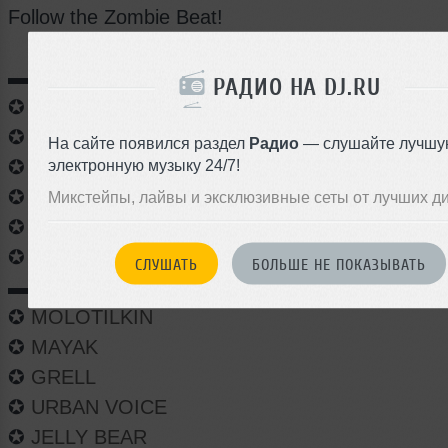
Follow the Zombie Beat!
▬▬▬▬▬▬ 1st Stage ▬▬▬▬▬▬
РАДИО НА DJ.RU
✪
RUSTY K
✪
ANTIRA
(Birthday set)
На сайте появился раздел
Радио
— слушайте лучшу
электронную музыку 24/7!
✪
ZAH4R
✪
NOSENSE
Микстейпы, лайвы и эксклюзивные сеты от лучших д
✪
MALTES
✪
OSTEAL BRAIN
СЛУШАТЬ
БОЛЬШЕ НЕ ПОКАЗЫВАТЬ
▬▬▬▬▬▬ 2nd Stage ▬▬▬▬▬▬
✪
MOLOTILKIN
✪
MAYAK
✪
GRELL
✪
URBAN VOICE
✪
JELLY BEAR