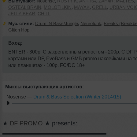
Выступают:
Nosense
,
RUSTY K
,
ANTIRA
,
ZAH4R
,
MALTES
,
OSTEAL BRAIN
,
MOLOTILKIN
,
MAYAK
,
GRELL
,
URBAN VOI
JELLY BEAR
,
CHILI
Муз. стили:
Drum 'N Bass/Jungle
,
Neurofunk
,
Breaks (Breakbe
Glitch Hop
Вход:
ENTER - 300р. C закрепленным репостом - 200р. С DF 
картами или DF, EvoBass и GMB promo наклейками на 
или планшетах - 100р. FC/DC 18+
Миксы выступающих артистов:
Nosense
—
Drum & Bass Selection (Winter 2014/15)
★
DF PROMO
★ presents:
▬▬▬▬▬▬▬▬▬▬▬▬▬▬▬▬▬