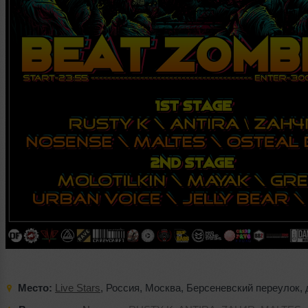
Место:
Live Stars
,
Россия
,
Москва
,
Берсеневский переулок
,