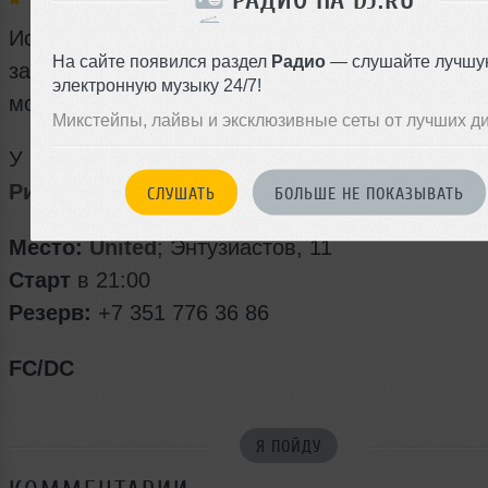
Истории и настроения в эклектичных сетах,
На сайте появился раздел
Радио
— слушайте лучшу
замешанных на незаурядном диско, ориентал
электронную музыку 24/7!
мотивах и африканских песнях.
Микстейпы, лайвы и эксклюзивные сеты от лучших д
У нас в гостях наш добрый рыжебородый друг
Ринкош
из Екатеринбурга.
СЛУШАТЬ
БОЛЬШЕ НЕ ПОКАЗЫВАТЬ
Место:
United
; Энтузиастов, 11
Старт
в 21:00
Резерв:
+7 351 776 36 86
FC/DC
Я ПОЙДУ