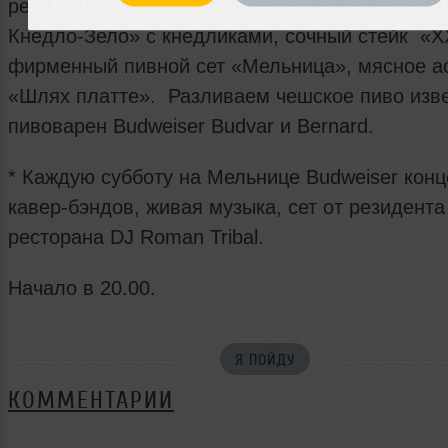
ребрышки, томленых в пиве, свиная рулька «
Кнедло-Зело» с кнедликами, сочный стейк «X
фирменный пивной сет «Мельница», мясное а
«Шлях платте». Разливаем чешское пиво изв
пивоварен Budweiser Budvar и Bernard.
* Каждую субботу на Мельнице Budweiser кон
кавер-бэндов, живая музыка, сет от резидента
ресторана DJ Roman Tribal.
Начало в 20.00.
Я ПОЙДУ
КОММЕНТАРИИ