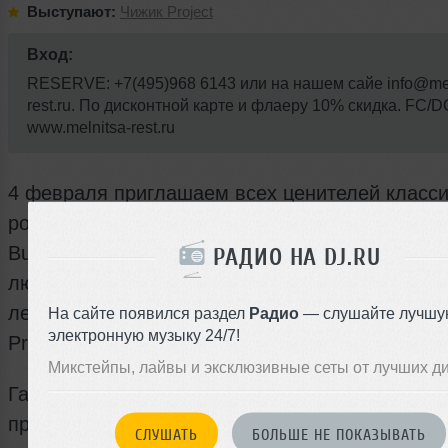
Выступают:
Чижик Project
Вход:
RESERVE: +7(495)968 6143 или на нашем сайе info@mel
rest.ru. По дисконтной карте и флаеру 10% скидка. FC/D
www.melnitsa-rest.ru
4 февраля приглашаем всех ценителей класси
рок-н-ролла провести этот вечер на «Мельниц
Budweiser! В эту субботу прозвучат рок балла
РАДИО НА DJ.RU
любимые шлягеры и мировые хиты в исполне
легендарного московского кавер-дуэта «Чижик
На сайте появился раздел
Радио
— слушайте лучшу
электронную музыку 24/7!
Project»!
Микстейпы, лайвы и эксклюзивные сеты от лучших д
Гастрономический репертуар этого вечера
представлен мясными хитами: Дюжина свины
СЛУШАТЬ
БОЛЬШЕ НЕ ПОКАЗЫВАТЬ