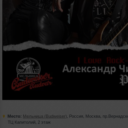
Место:
Мельница (Budweiser)
,
Россия
,
Москва
,
пр.Вернадск
ТЦ Капитолий
,
2 этаж