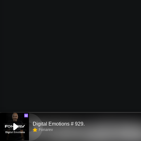
Ш
Digital Emotions # 929.
Fonarev