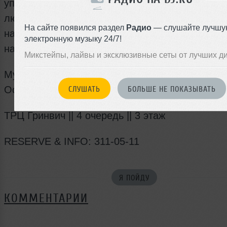
упада под миксы dj. Это вечер в компании ист
любителей музыки. Когда можно удобно разме
На сайте появился раздел
Радио
— слушайте лучшу
на мягком диване и наслаждаться тёплым и
электронную музыку 24/7!
настоящим звучанием виниловых пластинок.
Микстейпы, лайвы и эксклюзивные сеты от лучших д
Музыка - это гораздо больше, чем просто звук
Особенно, если эта музыка от dj SL!
СЛУШАТЬ
БОЛЬШЕ НЕ ПОКАЗЫВАТЬ
ТРЦ Гринвич || 4 очередь || 3 этаж
RESERVE & INFO: 311-05-11
Я ПОЙДУ
КОММЕНТАРИИ