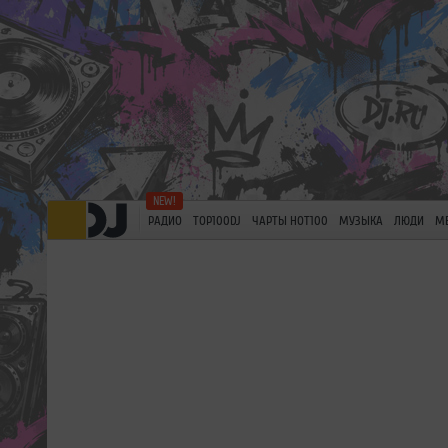
РАДИО
TOP100DJ
ЧАРТЫ HOT100
МУЗЫКА
ЛЮДИ
М