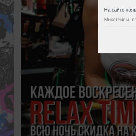
На сайте поя
Микстейпы, л