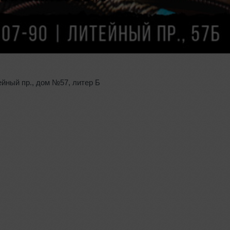
ейный пр.
,
дом №57
,
литер Б