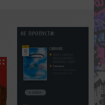
НЕ ПРОПУСТИ:
сен
СИЯНИЕ
12
сб
WORG
,
AMPYLA
,
ANTON DROBOT
,
BAIKALSKY
,
DARK
DILLER
,
FUCKOPSSS
,
Парковка
KALUGIN
,
KITEGNOM
,
Россия, Краснодар,
KODENKO
,
LEEYA
,
Карасунская, 80
MEDIKA
,
PRIZRAK
,
PUSHIN
,
RAS ALGETHI
,
RPMD
,
SHINPU
,
TRIGGER
,
UFF
,
YASYA
,
VERIGO
Я ПОЙДУ