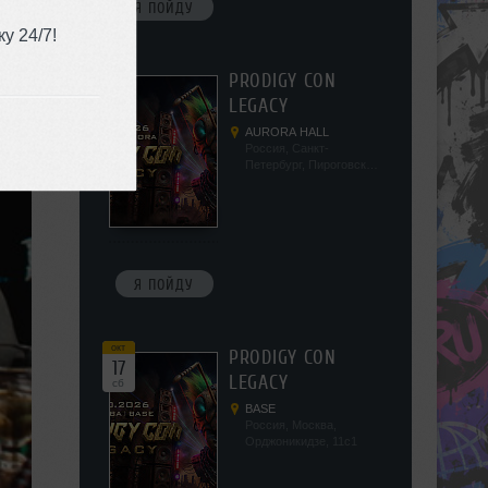
Я ПОЙДУ
у 24/7!
окт
PRODIGY CON
10
LEGACY
сб
AURORA HALL
Россия, Санкт-
Петербург, Пироговская
наб, 5/2
Я ПОЙДУ
окт
PRODIGY CON
17
LEGACY
сб
BASE
Россия, Москва,
Орджоникидзе, 11с1