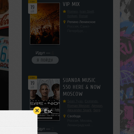
сен
VIP MIX
19
сб
Romeo
,
Ivan Spell
,
Кефир
,
Renat
Репино Ленинское
Россия, Санкт-
Петербург,
Ленинградская обл, п.
Ленинское, ул.
Советская 171
Идут —
4
Я ПОЙДУ
сен
SUANDA MUSIC
19
550 HERE & NOW
сб
MOSCOW
Sean Tyas
,
Eximinds
,
Roman Messer
,
Aimoon
,
Alexander Spark
,
Sergey
Esc
Salekhov
,
Georgio Safo
,
Свобода
AlexSo
,
Tim Air
Россия, Москва,
Ленинградский
Идут —
2
проспект, 47с19