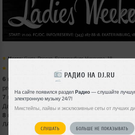
Место:
Gertz
,
Россия
,
Екатеринбург
,
Никонова
,
18
Выступают:
Slesar
РАДИО НА DJ.RU
6 марта
pre-party by DJ Slesar
На сайте появился раздел
Радио
— слушайте лучшу
7 марта
электронную музыку 24/7!
Даша Максимова
Микстейпы, лайвы и эксклюзивные сеты от лучших д
8 марта
ЛАНА
СЛУШАТЬ
БОЛЬШЕ НЕ ПОКАЗЫВАТЬ