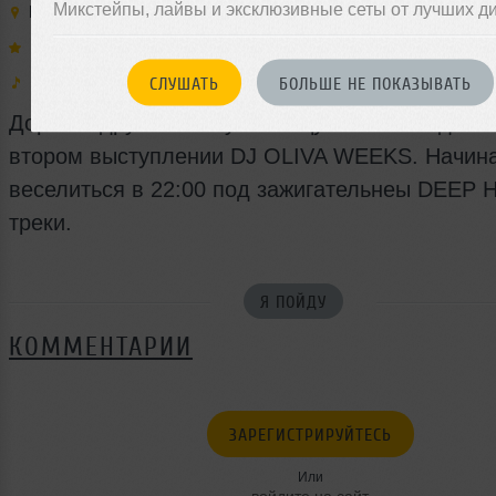
Микстейпы, лайвы и эксклюзивные сеты от лучших д
Место:
Hottabych
,
Россия
,
Санкт-Петербург
,
Биржевой переу
Выступают:
Oliva Weeks
Муз. стили:
Deep House
СЛУШАТЬ
БОЛЬШЕ НЕ ПОКАЗЫВАТЬ
Дорогие друзья. В эту пятницу 21.02.15 ждем 
втором выступлении DJ OLIVA WEEKS. Начин
веселиться в 22:00 под зажигательнеы DEEP
треки.
Я ПОЙДУ
КОММЕНТАРИИ
ЗАРЕГИСТРИРУЙТЕСЬ
Или