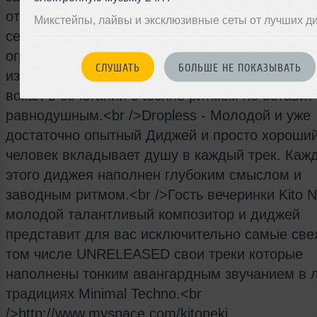
оторваться на танц поле и с улыбкой забыть п
Микстейпы, лайвы и эксклюзивные сеты от лучших д
серые будни.<br />ikeaboy - Многолетний опыт
огромный талант + любовь к Techno музыки с
СЛУШАТЬ
БОЛЬШЕ НЕ ПОКАЗЫВАТЬ
из этого парня гуру Minimal Techno. Утонченны
вокал в сочетании с techno ритмом не оставит
равнодушным.<br />Dropless - Молодой и уже
достаточно опытный Диджей и просто хороши
человек вкладывает душу в каждый трек. Каж
этого диджея наполнен глубоким смыслом и
заводным ритмом.<br />Гость вечеринки Kito N
молодой талантливый композитор и диджей
представит для вас исключительно самые све
том числе UNRELEASED свои треки которые
наполнены тонким авангардным звучанием в 
традициях Minimal Techno.<br
/>http://www.myspace.com/kitoneki