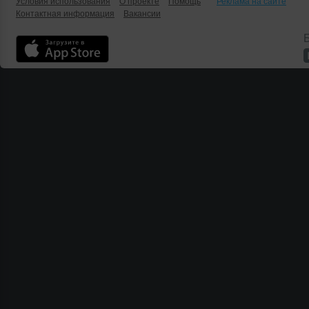
Условия использования
О проекте
Помощь
Реклама на сайте
Контактная информация
Вакансии
Б