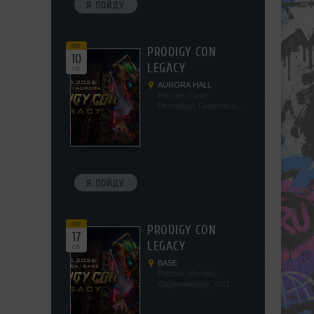
Я ПОЙДУ
окт
PRODIGY CON
10
LEGACY
сб
AURORA HALL
Россия, Санкт-
Петербург, Пироговская
наб, 5/2
Я ПОЙДУ
окт
PRODIGY CON
17
LEGACY
сб
BASE
Россия, Москва,
Орджоникидзе, 11с1