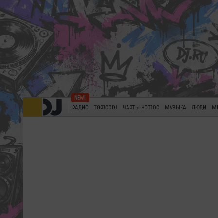
РАДИО
TOP100DJ
ЧАРТЫ HOT100
МУЗЫКА
ЛЮДИ
М