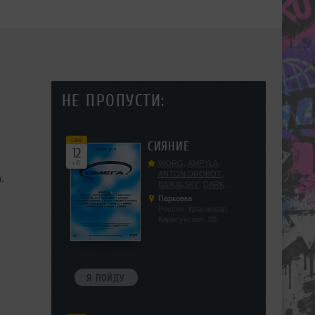
НЕ ПРОПУСТИ:
сен
СИЯНИЕ
12
сб
WORG
,
AMPYLA
,
ANTON DROBOT
,
.
BAIKALSKY
,
DARK
DILLER
,
FUCKOPSSS
,
Парковка
KALUGIN
,
KITEGNOM
,
Россия, Краснодар,
KODENKO
,
LEEYA
,
Карасунская, 80
MEDIKA
,
PRIZRAK
,
PUSHIN
,
RAS ALGETHI
,
RPMD
,
SHINPU
,
TRIGGER
,
UFF
,
YASYA
,
VERIGO
Я ПОЙДУ