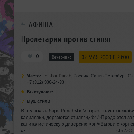
АФИША
Пролетарии против стиляг
0
02 МАЯ 2009 В 23:00
Вечеринка
Место:
Loft-bar Punch
,
Россия
,
Санкт-Петербург
,
Ст
+7 (812) 938-24-33
Выступают:
Муз. стили:
В эту ночь в баре Punch<br />Торжествует мелкобу
кадиллаки, дергаются стиляги,<br />Предаются за
капиталистическую диверсию!<br />Вырви с корне
/>__________________________________<br />Стил