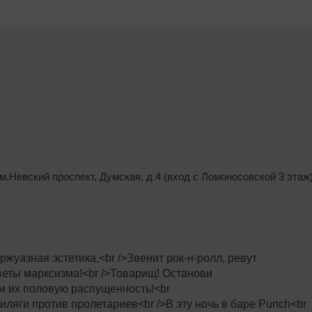
.м.Невский проспект
,
Думская
, д.4 (вход с Ломоносовской 3 этаж)
ржуазная эстетика,<br />Звенит рок-н-ролл, ревут
веты марксизма!<br />Товарищ! Останови
м их половую распущенность!<br
яги против пролетариев<br />В эту ночь в баре Punch<br