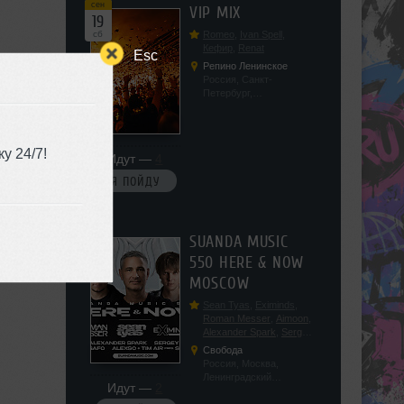
сен
VIP MIX
19
сб
Romeo
,
Ivan Spell
,
Кефир
,
Renat
Esc
Репино Ленинское
Россия, Санкт-
Петербург,
Ленинградская обл, п.
Ленинское, ул.
Советская 171
у 24/7!
Идут —
4
Я ПОЙДУ
сен
SUANDA MUSIC
19
550 HERE & NOW
сб
MOSCOW
Sean Tyas
,
Eximinds
,
Roman Messer
,
Aimoon
,
Alexander Spark
,
Sergey
Salekhov
,
Georgio Safo
,
Свобода
AlexSo
,
Tim Air
Россия, Москва,
Ленинградский
Идут —
2
проспект, 47с19