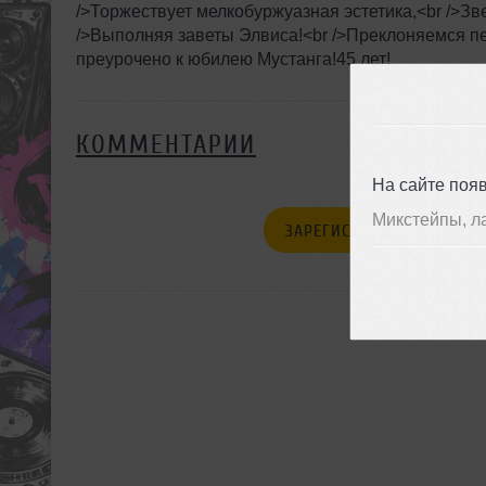
/>Торжествует мелкобуржуазная эстетика,<br />Зве
/>Выполняя заветы Элвиса!<br />Преклоняемся п
преурочено к юбилею Мустанга!45 лет!
КОММЕНТАРИИ
На сайте поя
Микстейпы, л
ЗАРЕГИСТРИРУЙТЕСЬ