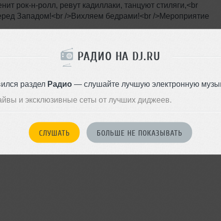
нит рок-н-ролл, ревут кадиллаки, танцуют стиляги,<br
еред Западом!<br />Вихляем бедрами!<br />Мероприятие
Я ПОЙДУ
РАДИО НА DJ.RU
вился раздел
Радио
— слушайте лучшую электронную музык
айвы и эксклюзивные сеты от лучших диджеев.
войдите на сайт
Или
чтобы оставить комментарий
СЛУШАТЬ
БОЛЬШЕ НЕ ПОКАЗЫВАТЬ