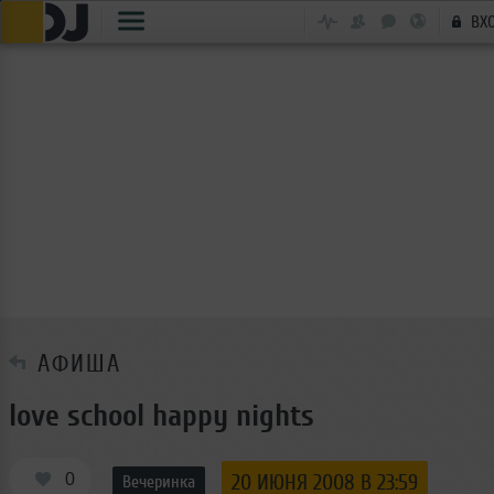
ВХ
АФИША
love school happy nights
0
20 ИЮНЯ 2008 В 23:59
Вечеринка