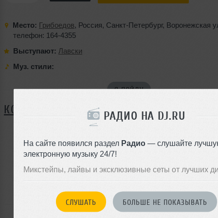
Место:
Грибоедов
,
Россия
,
Санкт-Петербург
,
Воронежская у
телефон: 164-4355
Выступают:
Лавски
Муз. стили:
Я ПОЙДУ
КОММЕНТАРИИ
РАДИО НА DJ.RU
На сайте появился раздел
Радио
— слушайте лучшу
ЗАРЕГИСТРИРУЙТЕСЬ
электронную музыку 24/7!
Или
Микстейпы, лайвы и эксклюзивные сеты от лучших д
войдите на сайт
чтобы оставить комментарий
СЛУШАТЬ
БОЛЬШЕ НЕ ПОКАЗЫВАТЬ